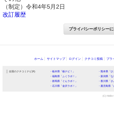
（制定）令和4年5月2日
改訂履歴
ホーム
サイトマップ
ログイン
クチコミ投稿
プラ
全国のクチコミナビ(R)
・栃木県「栃ナビ！」
・熊本県「ひ
・福島県「ふくラボ！」
・新潟県「な
・群馬県「ぐんラボ！」
・香川県「さ
・石川県「金沢ラボ！」
・鹿児島県「
(C) HitBit