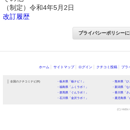
（制定）令和4年5月2日
改訂履歴
ホーム
サイトマップ
ログイン
クチコミ投稿
プラ
全国のクチコミナビ(R)
・栃木県「栃ナビ！」
・熊本県「ひ
・福島県「ふくラボ！」
・新潟県「な
・群馬県「ぐんラボ！」
・香川県「さ
・石川県「金沢ラボ！」
・鹿児島県「
(C) HitBit