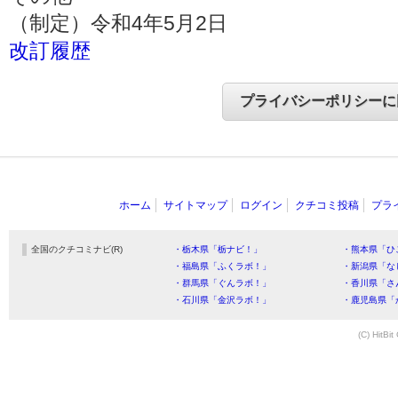
（制定）令和4年5月2日
改訂履歴
ホーム
サイトマップ
ログイン
クチコミ投稿
プラ
全国のクチコミナビ(R)
・栃木県「栃ナビ！」
・熊本県「ひ
・福島県「ふくラボ！」
・新潟県「な
・群馬県「ぐんラボ！」
・香川県「さ
・石川県「金沢ラボ！」
・鹿児島県「
(C) HitBit