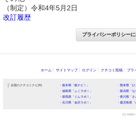
（制定）令和4年5月2日
改訂履歴
ホーム
サイトマップ
ログイン
クチコミ投稿
プラ
全国のクチコミナビ(R)
・栃木県「栃ナビ！」
・熊本県「ひ
・福島県「ふくラボ！」
・新潟県「な
・群馬県「ぐんラボ！」
・香川県「さ
・石川県「金沢ラボ！」
・鹿児島県「
(C) HitBit