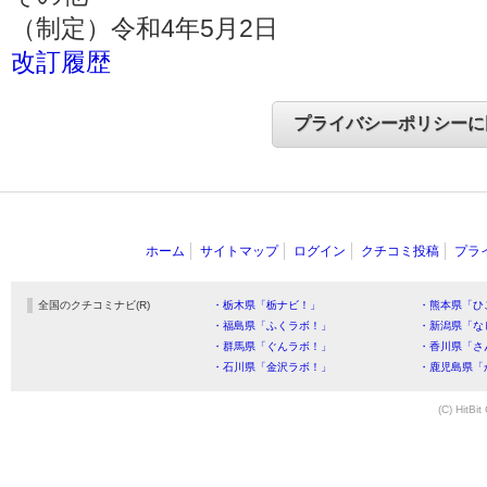
（制定）令和4年5月2日
改訂履歴
ホーム
サイトマップ
ログイン
クチコミ投稿
プラ
全国のクチコミナビ(R)
・栃木県「栃ナビ！」
・熊本県「ひ
・福島県「ふくラボ！」
・新潟県「な
・群馬県「ぐんラボ！」
・香川県「さ
・石川県「金沢ラボ！」
・鹿児島県「
(C) HitBit