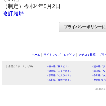
（制定）令和4年5月2日
改訂履歴
ホーム
サイトマップ
ログイン
クチコミ投稿
プラ
全国のクチコミナビ(R)
・栃木県「栃ナビ！」
・熊本県「ひ
・福島県「ふくラボ！」
・新潟県「な
・群馬県「ぐんラボ！」
・香川県「さ
・石川県「金沢ラボ！」
・鹿児島県「
(C) HitBit