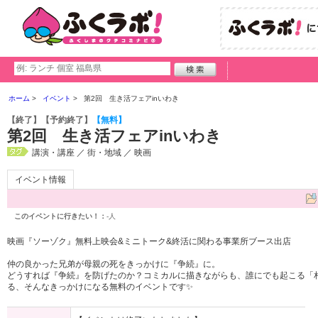
ホーム
イベント
第2回 生き活フェアinいわき
【終了】
【予約終了】
【無料】
第2回 生き活フェアinいわき
講演・講座 ／ 街・地域 ／ 映画
イベント情報
このイベントに行きたい！：
-人
映画『ソーゾク』無料上映会&ミニトーク&終活に関わる事業所ブース出店
仲の良かった兄弟が母親の死をきっかけに『争続』に。
どうすれば『争続』を防げたのか？コミカルに描きながらも、誰にでも起こる「
る、そんなきっかけになる無料のイベントです✨