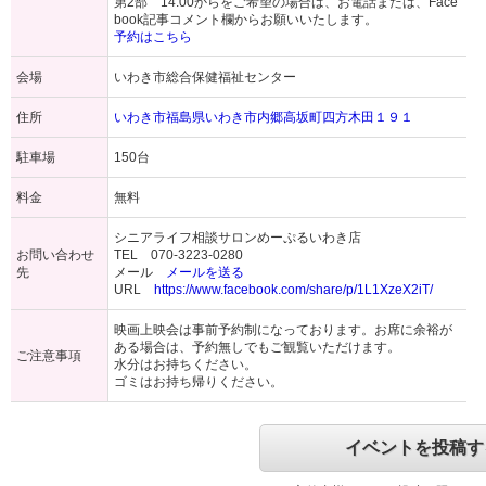
第2部 14:00からをご希望の場合は、お電話または、Face
book記事コメント欄からお願いいたします。
予約はこちら
会場
いわき市総合保健福祉センター
住所
いわき市福島県いわき市内郷高坂町四方木田１９１
駐車場
150台
料金
無料
シニアライフ相談サロンめーぷるいわき店
お問い合わせ
TEL 070-3223-0280
先
メール
メールを送る
URL
https://www.facebook.com/share/p/1L1XzeX2iT/
映画上映会は事前予約制になっております。お席に余裕が
ある場合は、予約無しでもご観覧いただけます。
ご注意事項
水分はお持ちください。
ゴミはお持ち帰りください。
イベントを投稿す