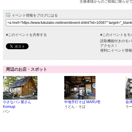
主催者様からのご投稿に限らせ
イベント情報をブログにはる
■
このイベントを共有する
■
このイベントをモ
読取機能付きのモバ
アクセス！
便利にイベント情報
周辺のお店・スポット
小さなパン屋さん
中地手打そば MARU壱
会津
Komugi
うどん・そば
ラ
パン