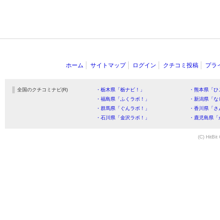
ホーム
サイトマップ
ログイン
クチコミ投稿
プラ
全国のクチコミナビ(R)
・栃木県「栃ナビ！」
・熊本県「ひ
・福島県「ふくラボ！」
・新潟県「な
・群馬県「ぐんラボ！」
・香川県「さ
・石川県「金沢ラボ！」
・鹿児島県「
(C) HitBit