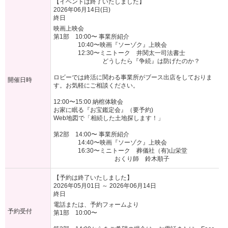
【イベントは終了いたしました】
2026年06月14日(日)
終日
映画上映会
第1部 10:00〜 事業所紹介
10:40〜映画『ソーゾク』上映会
12:30〜ミニトーク 井関太一司法書士
どうしたら『争続』は防げたのか？
ロビーでは終活に関わる事業所がブース出店をしておりま
開催日時
す。お気軽にご相談ください。
12:00〜15:00 納棺体験会
お家に眠る『お宝鑑定会』（要予約)
Web地図で「相続した土地探します！」
第2部 14:00〜 事業所紹介
14:40〜映画『ソーゾク』上映会
16:30〜ミニトーク 葬儀社（有)山栄堂
おくり師 鈴木順子
【予約は終了いたしました】
2026年05月01日 ～ 2026年06月14日
終日
電話または、予約フォームより
予約受付
第1部 10:00〜