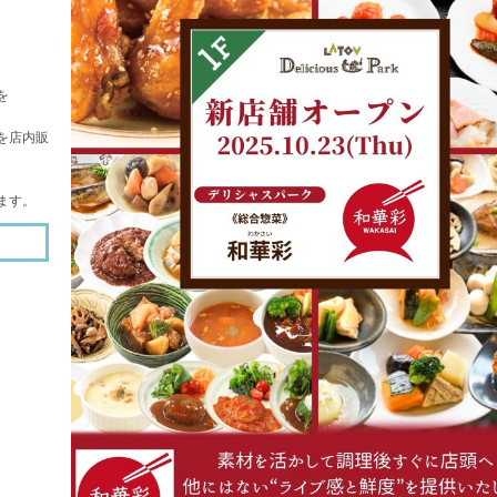
。
を
を店内販
ます。