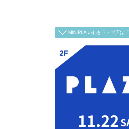
MINiPLA いわきラトブ店