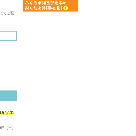
にてご覧
U(ソエ
0日（土）