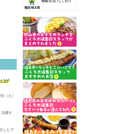
ュ)が
0日（土）
く活躍す
立したア