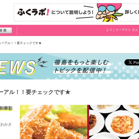
ようこそ！
ゲスト
さん
ューアル！！要チェックです★
ーアル！！要チェックです★
「和華彩
(わかさ