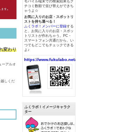
モバイル端末での検索結果もク
チコミ数順で並び替えができち
ゃうよ☆
お気に入りのお店・スポットリ
ストを持ち運べる！
ふくラボ！メンバーに登録
する
と、お気に入りのお店・スポッ
トリストが作れちゃう。PC・
スマートフォン共通だから、い
つでもどこでもチェックできる
まれ変わり
よ♪
https://www.fukulabo.net/
ニューアルオ
お越しくだ
ふくラボ！イメージキャラク
ター