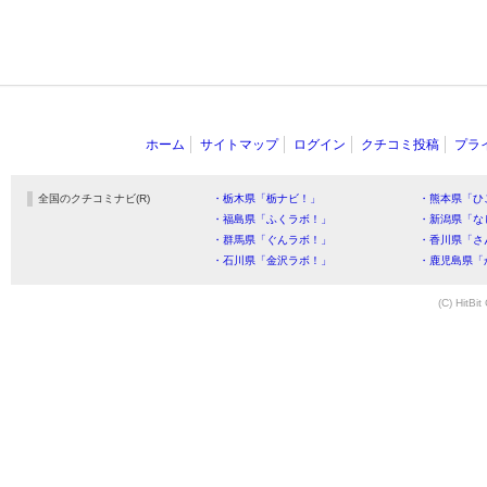
ホーム
サイトマップ
ログイン
クチコミ投稿
プラ
全国のクチコミナビ(R)
・栃木県「栃ナビ！」
・熊本県「ひ
・福島県「ふくラボ！」
・新潟県「な
・群馬県「ぐんラボ！」
・香川県「さ
・石川県「金沢ラボ！」
・鹿児島県「
(C) HitBit