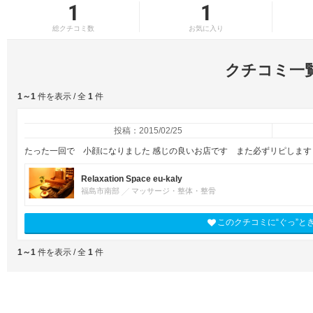
1
1
総クチコミ数
お気に入り
クチコミ一
1～1
件を表示 / 全
1
件
投稿：2015/02/25
たった一回で 小顔になりました 感じの良いお店です また必ずリピします
Relaxation Space eu-kaly
福島市南部
マッサージ・整体・整骨
このクチコミに“ぐっ”と
1～1
件を表示 / 全
1
件