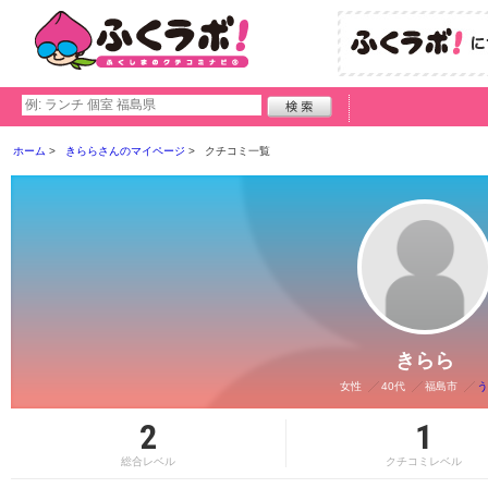
ホーム
きららさんのマイページ
クチコミ一覧
きらら
女性
40代
福島市
う
2
1
総合レベル
クチコミレベル