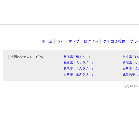
ホーム
サイトマップ
ログイン
クチコミ投稿
プラ
全国のクチコミナビ(R)
・栃木県「栃ナビ！」
・熊本県「ひ
・福島県「ふくラボ！」
・新潟県「な
・群馬県「ぐんラボ！」
・香川県「さ
・石川県「金沢ラボ！」
・鹿児島県「
(C) HitBit