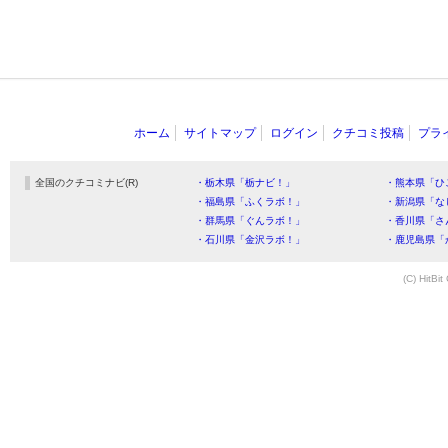
ホーム
サイトマップ
ログイン
クチコミ投稿
プラ
全国のクチコミナビ(R)
・栃木県「栃ナビ！」
・熊本県「ひ
・福島県「ふくラボ！」
・新潟県「な
・群馬県「ぐんラボ！」
・香川県「さ
・石川県「金沢ラボ！」
・鹿児島県「
(C) HitBit