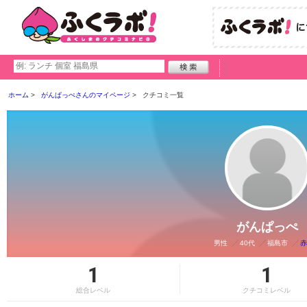
ホーム
がんぱっぺさんのマイページ
クチコミ一覧
がんぱっぺ
男性
40代
福島市
赤
1
1
総合レベル
クチコミレベル