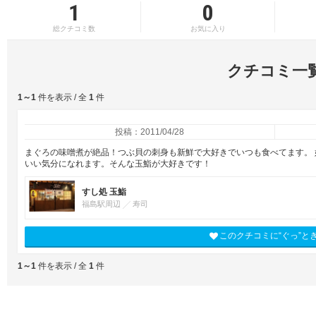
1
0
総クチコミ数
お気に入り
クチコミ一
1～1
件を表示 / 全
1
件
投稿：2011/04/28
まぐろの味噌煮が絶品！つぶ貝の刺身も新鮮で大好きでいつも食べてます。
いい気分になれます。そんな玉鮨が大好きです！
すし処 玉鮨
福島駅周辺
寿司
このクチコミに“ぐっ”と
1～1
件を表示 / 全
1
件