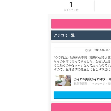
1
総クチコミ数
クチコミ一覧
投稿：2014/07/07
40代半ばから身体の不調（腰痛やだるさ
ちらのお店に行ってきました。女性1人だ
うに効くのかなぁ～」なんて思ったのです
すので、生活習慣の見直しにもなり本当に
カイロ&美容カイロボヌー
福島市西部
マッサージ・整