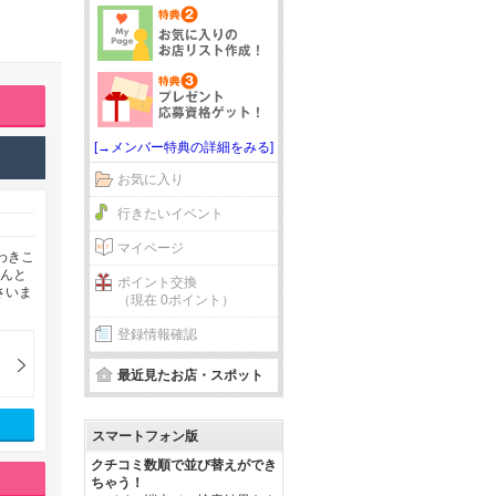
[→メンバー特典の詳細をみる]
お気に入り
行きたいイベント
マイページ
わきこ
ほんと
ポイント交換
さいま
（現在 0ポイント）
登録情報確認
最近見たお店・スポット
スマートフォン版
クチコミ数順で並び替えができ
ちゃう！