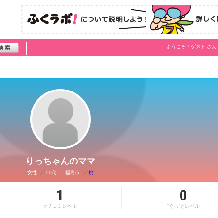
ようこそ！
ゲスト
さん
りっちゃんのママ
女性
50代
福島市
桃
1
0
クチコミレベル
“ぐっ”とレベル