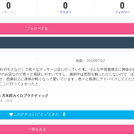
0
0
0
お気に入り
マスター
フォロワー
フォローする
掲載：2014/07/22
疲れやすさなど）で色々なマッサージ店に行っていた私。そんな中骨盤矯正に興味が
けのお店なので色々と相談しやすいですし、施術中は患部を触ったりしないので「
が、想像以上に身体が軽くなって驚いています。色々と親身にアドバイスしてくだ
ここに行ってよかったと。
ル 方木田カイロプラクティック
体・整骨
0
このクチコミに“ぐっ”ときた
一覧をみる