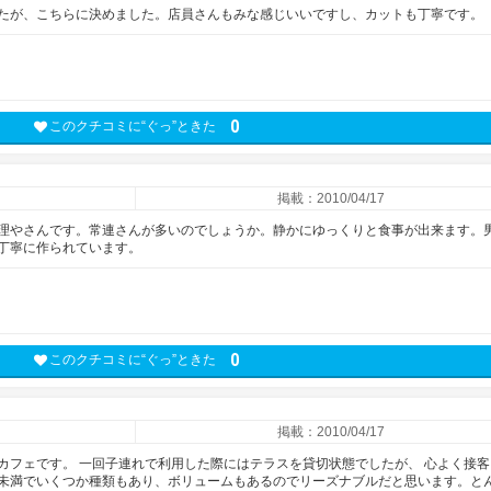
たが、こちらに決めました。店員さんもみな感じいいですし、カットも丁寧です。
0
このクチコミに“ぐっ”ときた
掲載：2010/04/17
理やさんです。常連さんが多いのでしょうか。静かにゆっくりと食事が出来ます。
丁寧に作られています。
0
このクチコミに“ぐっ”ときた
掲載：2010/04/17
カフェです。 一回子連れで利用した際にはテラスを貸切状態でしたが、 心よく接客
未満でいくつか種類もあり、ボリュームもあるのでリーズナブルだと思います。と