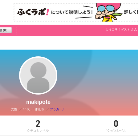
ようこそ！
ゲスト
さん
makipote
女性
40代
郡山市
フラガール
2
0
クチコミレベル
“ぐっ”とレベル