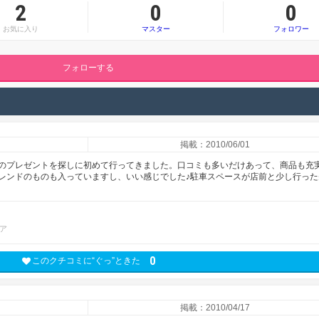
2
0
0
お気に入り
マスター
フォロワー
フォローする
掲載：2010/06/01
のプレゼントを探しに初めて行ってきました。口コミも多いだけあって、商品も充
レンドのものも入っていますし、いい感じでした♪駐車スペースが店前と少し行った
ア
0
このクチコミに“ぐっ”ときた
掲載：2010/04/17