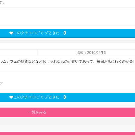
す。
0
このクチコミに“ぐっ”ときた
掲載：2010/04/16
ルムカフェの雑貨などなどおしゃれなものが置いてあって、毎回お店に行くのが楽
ア
0
このクチコミに“ぐっ”ときた
一覧をみる