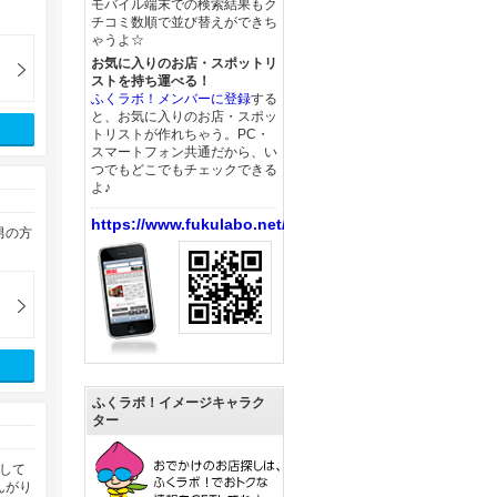
モバイル端末での検索結果もク
チコミ数順で並び替えができち
ゃうよ☆
お気に入りのお店・スポットリ
ストを持ち運べる！
ふくラボ！メンバーに登録
する
と、お気に入りのお店・スポッ
トリストが作れちゃう。PC・
スマートフォン共通だから、い
つでもどこでもチェックできる
よ♪
https://www.fukulabo.net/
男の方
ふくラボ！イメージキャラク
ター
して
んがり