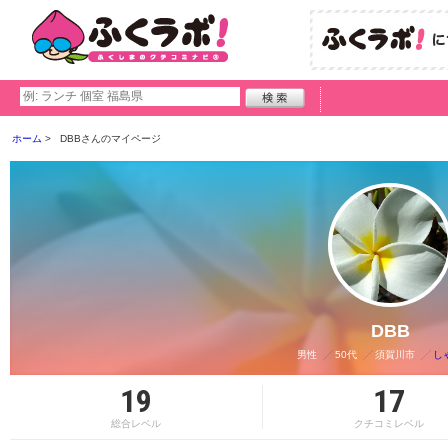
ホーム
DBBさんのマイページ
DBB
男性
50代
須賀川市
し
19
17
総合レベル
クチコミレベル