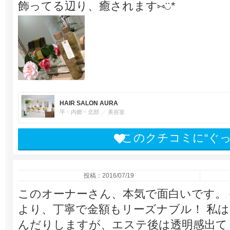
飾ってる辺り、癒されます⑅◡̈*
HAIR SALON AURA
平・内郷・北部
美容室
このクチコミに“ぐ
投稿：2016/07/19
このオーナーさん、本気で面白いです。 
より、丁寧で金額もリーズナブル！ 私
んだりしますが、エステ後は透明感出て１