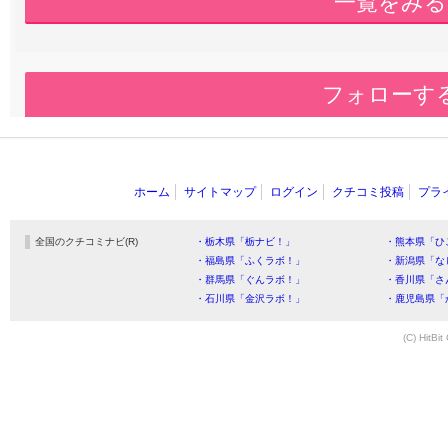
一覧をみる
フォローす
ホーム
サイトマップ
ログイン
クチコミ投稿
プラ
全国のクチコミナビ(R)
・栃木県「栃ナビ！」
・熊本県「ひ
・福島県「ふくラボ！」
・新潟県「な
・群馬県「ぐんラボ！」
・香川県「さ
・石川県「金沢ラボ！」
・鹿児島県「
(C) HitBit