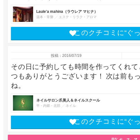
Laule'a mahina（ラウレア マヒナ）
湯本・常磐
エステ・リラク・アロマ
このクチコミに“ぐ
投稿：2016/07/19
その日に予約しても時間を作ってくれて
つもありがとうございます！ 次は前も
ね。
ネイルサロン爪美人＆ネイルスクール
平・内郷・北部
ネイル
このクチコミに“ぐ