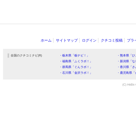
ホーム
サイトマップ
ログイン
クチコミ投稿
プラ
全国のクチコミナビ(R)
・栃木県「栃ナビ！」
・熊本県「ひ
・福島県「ふくラボ！」
・新潟県「な
・群馬県「ぐんラボ！」
・香川県「さ
・石川県「金沢ラボ！」
・鹿児島県「
(C) HitBit