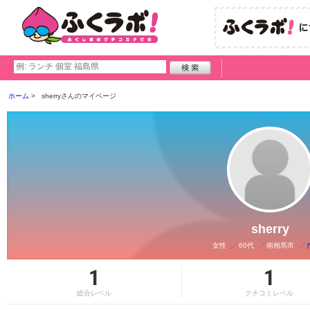
ホーム
sherryさんのマイページ
sherry
女性
60代
南相馬市
1
1
総合レベル
クチコミレベル