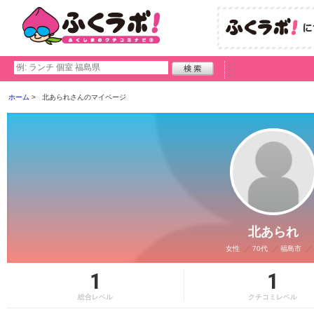
ホーム
北あられさんのマイページ
北あられ
女性
70代
福島市
1
1
総合レベル
クチコミレベル