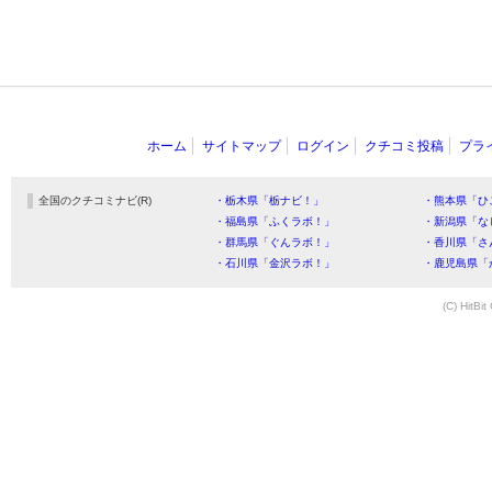
ホーム
サイトマップ
ログイン
クチコミ投稿
プラ
全国のクチコミナビ(R)
・栃木県「栃ナビ！」
・熊本県「ひ
・福島県「ふくラボ！」
・新潟県「な
・群馬県「ぐんラボ！」
・香川県「さ
・石川県「金沢ラボ！」
・鹿児島県「
(C) HitBit