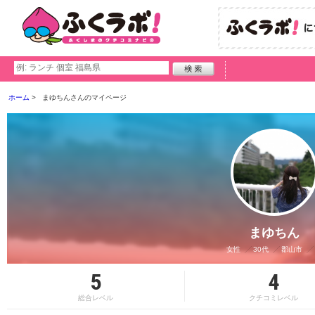
ホーム
まゆちんさんのマイページ
まゆちん
女性
30代
郡山市
5
4
総合レベル
クチコミレベル