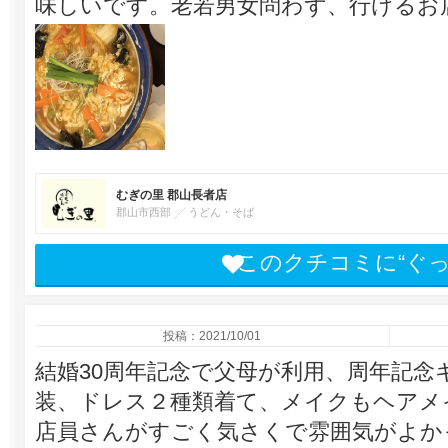
味しいです。老若男女問わず、行けるお
むぎの里 郡山長者店
郡山市西部
うどん・そば
このクチコミに“ぐ
投稿：2021/10/01
結婚30周年記念で父母が利用、周年記念
装、ドレス２種類着て、メイクもヘアメ
店員さんがすごく気さくで雰囲気がよか