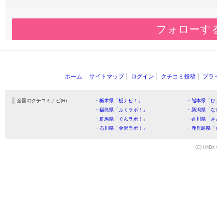
フォローす
ホーム
サイトマップ
ログイン
クチコミ投稿
プラ
全国のクチコミナビ(R)
・栃木県「栃ナビ！」
・熊本県「ひ
・福島県「ふくラボ！」
・新潟県「な
・群馬県「ぐんラボ！」
・香川県「さ
・石川県「金沢ラボ！」
・鹿児島県「
(C) HitBit