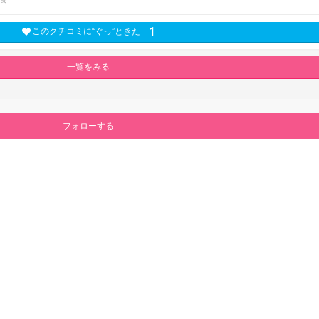
1
このクチコミに“ぐっ”ときた
一覧をみる
フォローする