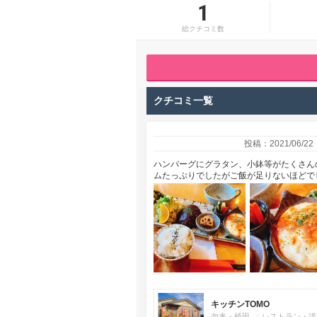
1
総クチコミ数
クチコミ一覧
投稿：2021/06/22
ハンバーグにグラタン、小鉢等がたくさん
ムたっぷりでしたがご飯が足りないほどで
キッチンTOMO
勿来・植田
レストラン・洋