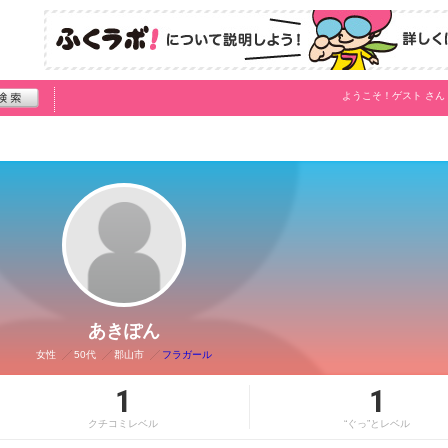
ようこそ！
ゲスト
さん
あきぽん
女性
50代
郡山市
フラガール
1
1
クチコミレベル
“ぐっ”とレベル