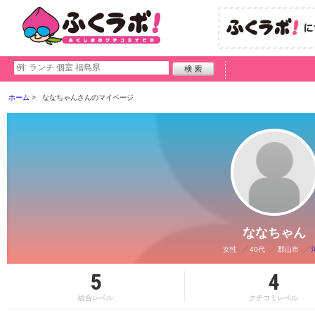
ホーム
ななちゃんさんのマイページ
ななちゃん
女性
40代
郡山市
5
4
総合レベル
クチコミレベル