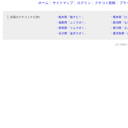
ホーム
サイトマップ
ログイン
クチコミ投稿
プラ
全国のクチコミナビ(R)
・栃木県「栃ナビ！」
・熊本県「ひ
・福島県「ふくラボ！」
・新潟県「な
・群馬県「ぐんラボ！」
・香川県「さ
・石川県「金沢ラボ！」
・鹿児島県「
(C) HitBit