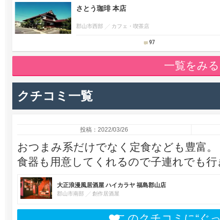
さとう珈琲 本店
郡山市西部
カフェ・喫茶店
97
一覧をみる
クチコミ一覧
投稿：2022/03/26
おつまみ系だけでなく定食なども豊富。
食器も用意してくれるので子連れでも行
大正浪漫風居酒屋 ハイカラヤ 福島郡山店
郡山市南部
創作居酒屋
このクチコミに“ぐ