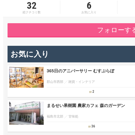
32
6
総クチコミ数
お気に入り
フォローす
お気に入り
365日のアニバーサリー むすぶらぼ
郡山市西部
雑貨・インテリア
2
まるせい果樹園 農家カフェ 森のガーデン
福島市北部
甘味処
36