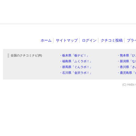
ホーム
サイトマップ
ログイン
クチコミ投稿
プラ
全国のクチコミナビ(R)
・栃木県「栃ナビ！」
・熊本県「ひ
・福島県「ふくラボ！」
・新潟県「な
・群馬県「ぐんラボ！」
・香川県「さ
・石川県「金沢ラボ！」
・鹿児島県「
(C) HitBit