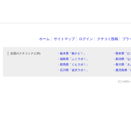
ホーム
サイトマップ
ログイン
クチコミ投稿
プラ
全国のクチコミナビ(R)
・栃木県「栃ナビ！」
・熊本県「ひ
・福島県「ふくラボ！」
・新潟県「な
・群馬県「ぐんラボ！」
・香川県「さ
・石川県「金沢ラボ！」
・鹿児島県「
(C) HitBit