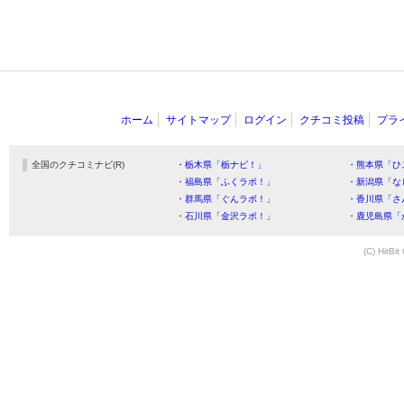
ホーム
サイトマップ
ログイン
クチコミ投稿
プラ
全国のクチコミナビ(R)
・栃木県「栃ナビ！」
・熊本県「ひ
・福島県「ふくラボ！」
・新潟県「な
・群馬県「ぐんラボ！」
・香川県「さ
・石川県「金沢ラボ！」
・鹿児島県「
(C) HitBit