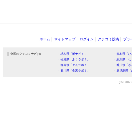
ホーム
サイトマップ
ログイン
クチコミ投稿
プラ
全国のクチコミナビ(R)
・栃木県「栃ナビ！」
・熊本県「ひ
・福島県「ふくラボ！」
・新潟県「な
・群馬県「ぐんラボ！」
・香川県「さ
・石川県「金沢ラボ！」
・鹿児島県「
(C) HitBit