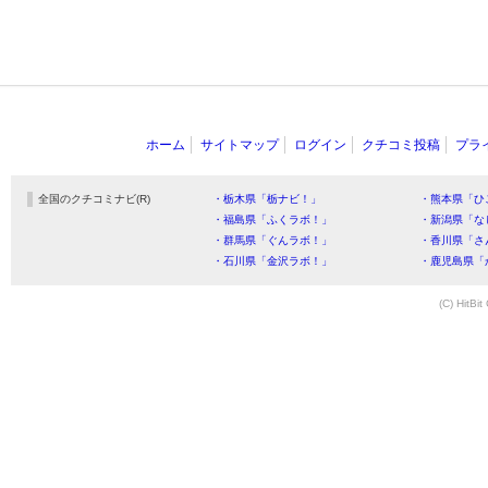
ホーム
サイトマップ
ログイン
クチコミ投稿
プラ
全国のクチコミナビ(R)
・栃木県「栃ナビ！」
・熊本県「ひ
・福島県「ふくラボ！」
・新潟県「な
・群馬県「ぐんラボ！」
・香川県「さ
・石川県「金沢ラボ！」
・鹿児島県「
(C) HitBit