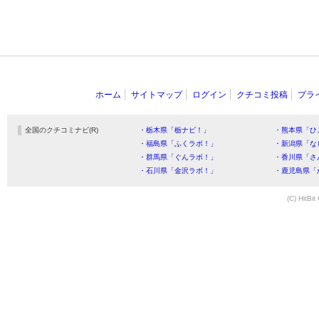
ホーム
サイトマップ
ログイン
クチコミ投稿
プラ
全国のクチコミナビ(R)
・栃木県「栃ナビ！」
・熊本県「ひ
・福島県「ふくラボ！」
・新潟県「な
・群馬県「ぐんラボ！」
・香川県「さ
・石川県「金沢ラボ！」
・鹿児島県「
(C) HitBit