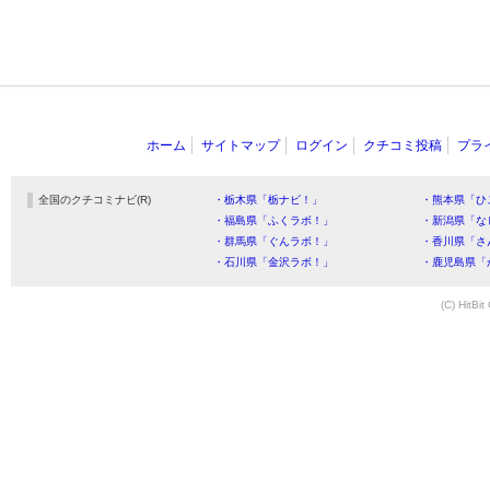
ホーム
サイトマップ
ログイン
クチコミ投稿
プラ
全国のクチコミナビ(R)
・栃木県「栃ナビ！」
・熊本県「ひ
・福島県「ふくラボ！」
・新潟県「な
・群馬県「ぐんラボ！」
・香川県「さ
・石川県「金沢ラボ！」
・鹿児島県「
(C) HitBit