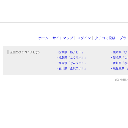
ホーム
サイトマップ
ログイン
クチコミ投稿
プラ
全国のクチコミナビ(R)
・栃木県「栃ナビ！」
・熊本県「ひ
・福島県「ふくラボ！」
・新潟県「な
・群馬県「ぐんラボ！」
・香川県「さ
・石川県「金沢ラボ！」
・鹿児島県「
(C) HitBit