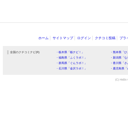
ホーム
サイトマップ
ログイン
クチコミ投稿
プラ
全国のクチコミナビ(R)
・栃木県「栃ナビ！」
・熊本県「ひ
・福島県「ふくラボ！」
・新潟県「な
・群馬県「ぐんラボ！」
・香川県「さ
・石川県「金沢ラボ！」
・鹿児島県「
(C) HitBit