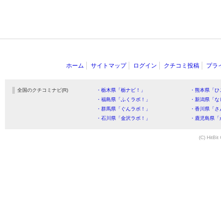
ホーム
サイトマップ
ログイン
クチコミ投稿
プラ
全国のクチコミナビ(R)
・栃木県「栃ナビ！」
・熊本県「ひ
・福島県「ふくラボ！」
・新潟県「な
・群馬県「ぐんラボ！」
・香川県「さ
・石川県「金沢ラボ！」
・鹿児島県「
(C) HitBit