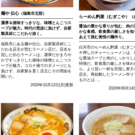
麺や 伝心
（福島市北部）
らーめん麪屋（むぎこや）
（
濃厚＆後味すっきりな、味噌とんこつス
醤油の豊かな香りが包む、肉の
ープが魅力。時代の荒波に負けず、自家
かな食感。飲食業の厳しさを知
製具材にこだわり抜く。
あえて挑む覚悟の麺作り。
福島市にある麺や伝心。自家製具材にこ
白河市のらーめん麪屋（むぎこ
だわる店主が営むラーメン店だ。店名を
チ押しのチャーシューメンは、
冠した伝心ラーメンは、濃厚だがまろや
な醤油スープと肉のしっかりし
かですっきりした後味の味噌とんこつス
特徴だ。飲食業の厳しさを味わ
ープが魅力。コロナ禍でのダメージにも
ら、より旨い一杯を目指し努力
負けず、自家製を貫く店主にその理由を
店主。再始動したラーメン作り
聞いた。
ものとは…。
2020年10月12日(月)更新
2020年09月1