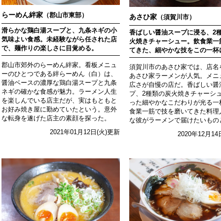
らーめん絆家
（郡山市東部）
あさひ家
（須賀川市）
滑らかな鶏白湯スープと、九条ネギの小
香ばしい醤油スープに浸る、2
気味よい食感。未経験ながら任された店
火焼きチャーシュー。飲食業一
で、麺作りの楽しさに目覚める。
てきた、細やかな技をこの一杯
郡山市郊外のらーめん絆家。看板メニュ
須賀川市のあさひ家では、店名
ーのひとつである絆らーめん（白）は、
あさひ家ラーメンが人気。メニ
醤油ベースの濃厚な鶏白湯スープと九条
広さが自慢の店だ。香ばしい醤
ネギの確かな食感が魅力。ラーメン人生
プ、2種類の炭火焼きチャーシ
を楽しんでいる店主だが、実はもともと
った細やかなこだわりが光る一
お好み焼き屋に勤めていたという。意外
食業一筋で技を磨いてきた料理
な転身を遂げた店主の素顔を探った。
な彼がラーメンで届けたいもの
2021年01月12日(火)更新
2020年12月1