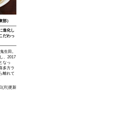
東部）
に進化し
こだわっ
 鬼生田。
、2017
となっ
喜多方ラ
ら離れて
。
0日(月)更新