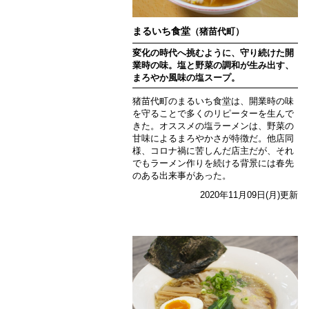
まるいち食堂
（猪苗代町）
変化の時代へ挑むように、守り続けた開
業時の味。塩と野菜の調和が生み出す、
まろやか風味の塩スープ。
猪苗代町のまるいち食堂は、開業時の味
を守ることで多くのリピーターを生んで
きた。オススメの塩ラーメンは、野菜の
甘味によるまろやかさが特徴だ。他店同
様、コロナ禍に苦しんだ店主だが、それ
でもラーメン作りを続ける背景には春先
のある出来事があった。
2020年11月09日(月)更新