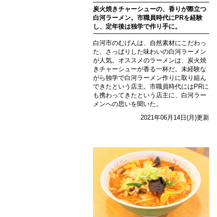
炭火焼きチャーシューの、香りが際立つ
白河ラーメン。市職員時代にPRを経験
し、定年後は独学で作り手に。
白河市のむげんは、自然素材にこだわっ
た、さっぱりした味わいの白河ラーメン
が人気。オススメのラーメンは、炭火焼
きチャーシューが香る一杯だ。未経験な
がら独学で白河ラーメン作りに取り組ん
できたという店主。市職員時代にはPRに
も携わってきたという店主に、白河ラー
メンへの思いを聞いた。
2021年06月14日(月)更新