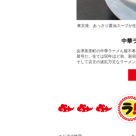
東京発、あっさり醤油スープが
中華
会津美里町の中華ラーメん親不孝
屋号だ。全ては50年ほど前、新
そして店主の波乱万丈なラーメン