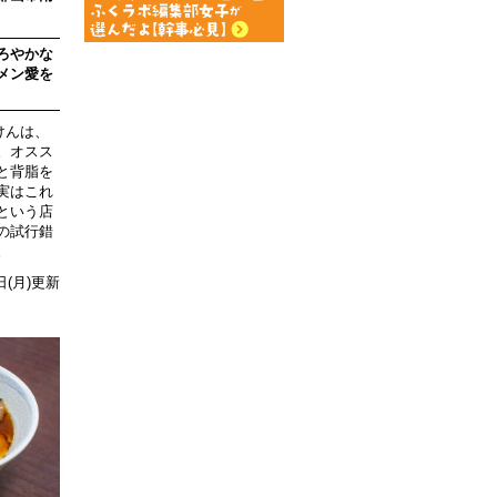
ろやかな
メン愛を
んけんは、
。オスス
と背脂を
実はこれ
という店
の試行錯
。
8日(月)更新