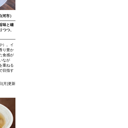
白河市）
旨味と確
りつつ、
や）。イ
香り豊か
た食感が
いなが
を重ねる
で目指す
4日(月)更新