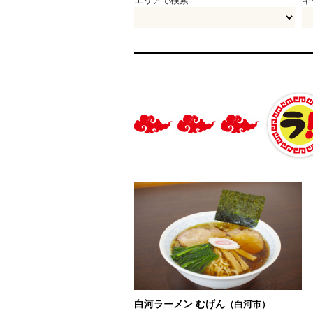
エリアで検索
キ
白河ラーメン むげん
（白河市）