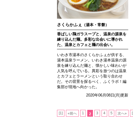
さくらかふぇ
（湯本・常磐）
香ばしい鶏ガラスープと、温泉の源泉を
練り込んだ麺。多彩な出会いに導かれ
た、温泉とカフェと麺の出会い。
いわき市湯本のさくらかふぇが供する、
湯本温泉ラーメン。いわき湯本温泉の源
泉を練り込んだ麺と、懐かしい味わいが
人気を呼んでいる。異彩を放つのは温泉
とカフェとラーメンという取り合わせ
だ。その背景を探るべく、ふくラボ！編
集部が現地へ向かった。
2020年06月08日(月)更新
[1]
1
3
4
5
«前へ
次へ»
2