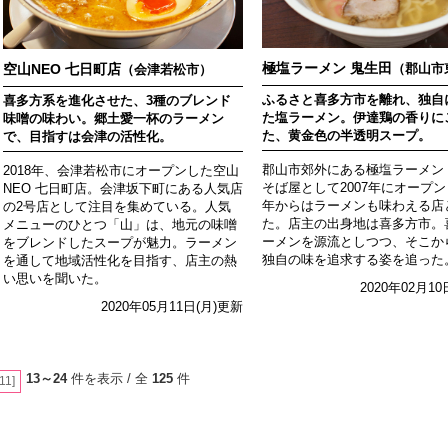
極塩ラーメン 鬼生田
空山NEO 七日町店
（郡山市
（会津若松市）
ふるさと喜多方市を離れ、独自
喜多方系を進化させた、3種のブレンド
た塩ラーメン。伊達鶏の香りに
味噌の味わい。郷土愛一杯のラーメン
た、黄金色の半透明スープ。
で、目指すは会津の活性化。
郡山市郊外にある極塩ラーメン
2018年、会津若松市にオープンした空山
そば屋として2007年にオープンし
NEO 七日町店。会津坂下町にある人気店
年からはラーメンも味わえる店
の2号店として注目を集めている。人気
た。店主の出身地は喜多方市。
メニューのひとつ「山」は、地元の味噌
ーメンを源流としつつ、そこか
をブレンドしたスープが魅力。ラーメン
独自の味を追求する姿を追った
を通して地域活性化を目指す、店主の熱
い思いを聞いた。
2020年02月1
2020年05月11日(月)更新
13～24
件を表示 / 全
125
件
[11]