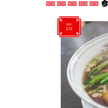
vol.
172