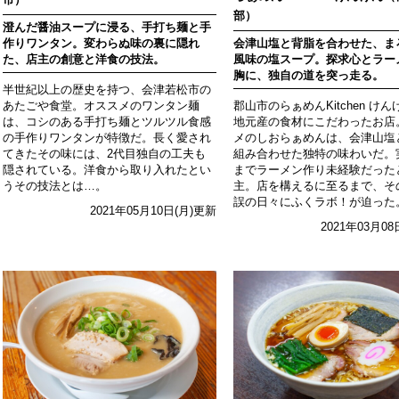
部）
澄んだ醤油スープに浸る、手打ち麺と手
作りワンタン。変わらぬ味の裏に隠れ
会津山塩と背脂を合わせた、ま
た、店主の創意と洋食の技法。
風味の塩スープ。探求心とラー
胸に、独自の道を突っ走る。
半世紀以上の歴史を持つ、会津若松市の
あたごや食堂。オススメのワンタン麺
郡山市のらぁめんKitchen け
は、コシのある手打ち麺とツルツル食感
地元産の食材にこだわったお店
の手作りワンタンが特徴だ。長く愛され
メのしおらぁめんは、会津山塩
てきたその味には、2代目独自の工夫も
組み合わせた独特の味わいだ。
隠されている。洋食から取り入れたとい
までラーメン作り未経験だった
うその技法とは…。
主。店を構えるに至るまで、そ
誤の日々にふくラボ！が迫った
2021年05月10日(月)更新
2021年03月0