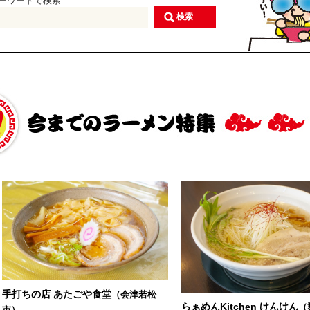
ーワードで検索
手打ちの店 あたごや食堂
（会津若松
らぁめんKitchen けんけん
（
市）