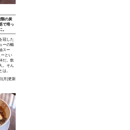
種類の炭
筋で培っ
に。
を冠した
ューの幅
油スー
ューとい
杯だ。飲
人。そん
とは。
4日(月)更新