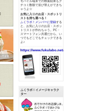
モバイル端末での検索結果もク
チコミ数順で並び替えができち
ゃうよ☆
]
お気に入りのお店・スポットリ
ストを持ち運べる！
ふくラボ！メンバーに登録
する
と、お気に入りのお店・スポッ
トリストが作れちゃう。PC・
スマートフォン共通だから、い
つでもどこでもチェックできる
よ♪
https://www.fukulabo.net/
ってます
）
]
ふくラボ！イメージキャラク
ター