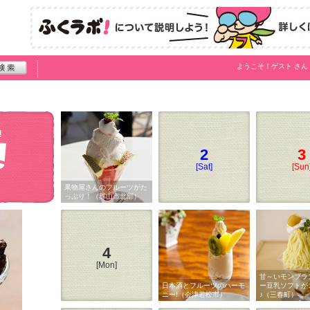
ようこそ！
ゲスト
さん
2
3
[Sat]
[Sun
果物屋さんのフルーツがた
っぷり！（郡山市北部）
4
[Mon]
甘～いモンブラ
日本酒とフルーツのハーモ
ー豆乳ソフトが
ニー!（会津若松市）
♪（三春町）