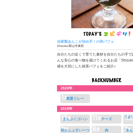
自家製あんこが決め手！の和パフェ
Shizuku/郡山市東部
自分たちの近くで育てた素材を自分たちの手で
んな安心の食べ物を届けてくれるお店「Shizu
感を大切にした抹茶パフェをご紹介♪
2020年
製菓リレー
2019年
うま
まんぷくゴハン
チーズ
秋かふぇすいーつ
肉
冷ん