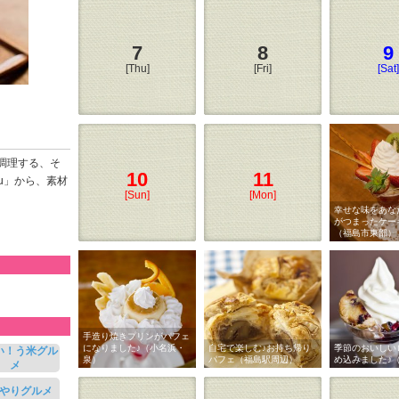
7
8
9
[Thu]
[Fri]
[Sat]
調理する、そ
10
11
ku」から、素材
[Sun]
[Mon]
幸せな味をあな
がつまったケー
（福島市東部）
手造り焼きプリンがパフェ
になりました♪（小名浜・
自宅で楽しむ♪お持ち帰り
季節のおいしい
い！う米グル
泉）
パフェ（福島駅周辺）
め込みました♪
メ
やりグルメ