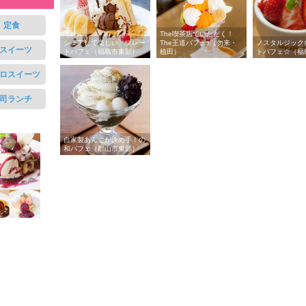
定食
The喫茶店でいただく！
シェアして楽しい、プレー
The王道パフェ♪（勿来・
ノスタルジック
スイーツ
トパフェ（福島市東部）
植田）
トパフェ☆（福
ロスイーツ
司ランチ
自家製あんこが決め手！の
和パフェ（郡山市東部）