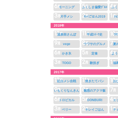
モーニング
ふくしま偏愛ｸﾞﾙﾒ
ふく
片手メシ
ｷﾚｲごはん2019
ﾁｮ
2018年
温泉街さんぽ
平成ｽｲｰﾂ史
ﾜ
vege
ウワサのグルメ
夏
かき氷
定食
よう
TOGO
験担ぎ
福
2017年
紅白メシ合戦
焼きたてパン
お
いもくりなんきん
魅惑のアクマ飯
トロピカル
DONBURI
エ
ベリー
キレイごはん
チ