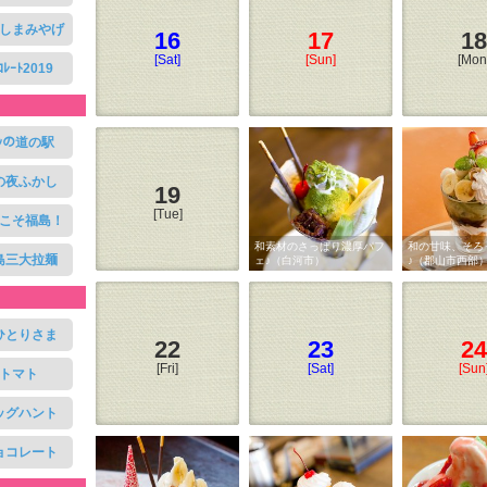
しまみやげ
16
17
18
[Sat]
[Sun]
[Mon
ｺﾚｰﾄ2019
ﾀｼの道の駅
の夜ふかし
19
[Tue]
こそ福島！
和素材のさっぱり濃厚パフ
和の甘味、そろ
島三大拉麺
ェ♪（白河市）
♪（郡山市西部
ひとりさま
22
23
24
[Fri]
[Sat]
[Sun
トマト
ッグハント
ョコレート