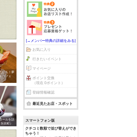
[→メンバー特典の詳細をみる]
お気に入り
行きたいイベント
マイページ
たにも！夢
キパフェ
ポイント交換
（現在 0ポイント）
登録情報確認
最近見たお店・スポット
ロールを詰
スマートフォン版
（矢吹町）
クチコミ数順で並び替えができ
ちゃう！