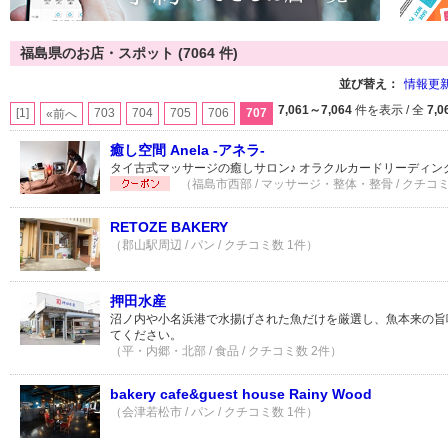
福島県のお店・スポット (7064 件)
並び替え：
情報更
7,061～7,064
件を表示 / 全
7,0
[1]
703
704
705
706
707
«前へ
癒し空間 Anela -アネラ-
タイ古式マッサージの癒しサロン♪ オラクルカードリーディン
（福島市西部 / マッサージ・整体・整骨 / クチコミ
RETOZE BAKERY
（郡山駅周辺 / パン / クチコミ数 1件）
押田水産
沼ノ内や小名浜港で水揚げされた魚だけを厳選し、魚本来の旨
てください。
（平・内郷・北部 / 食品 / クチコミ数 2件）
bakery cafe&guest house Rainy Wood
（会津若松市 / パン / クチコミ数 1件）