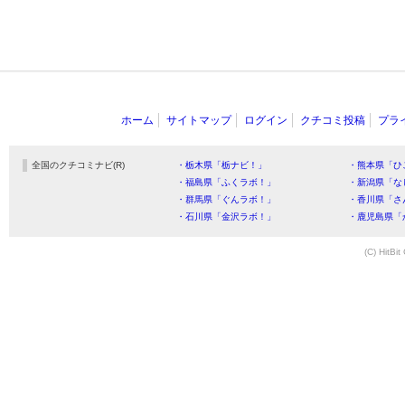
ホーム
サイトマップ
ログイン
クチコミ投稿
プラ
全国のクチコミナビ(R)
・栃木県「栃ナビ！」
・熊本県「ひ
・福島県「ふくラボ！」
・新潟県「な
・群馬県「ぐんラボ！」
・香川県「さ
・石川県「金沢ラボ！」
・鹿児島県「
(C) HitBit