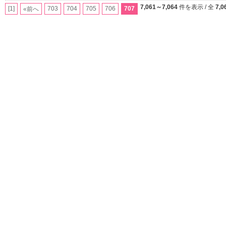
7,061～7,064
件を表示 / 全
7,0
[1]
703
704
705
706
707
«前へ