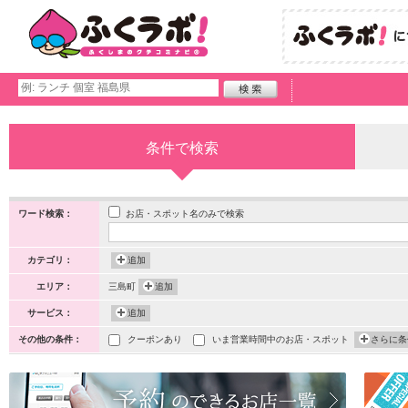
条件で検索
お店・スポット名のみで検索
ワード検索：
カテゴリ：
追加
エリア：
三島町
追加
サービス：
追加
その他の条件：
クーポンあり
いま営業時間中のお店・スポット
さらに条