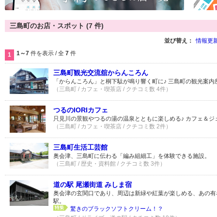
三島町のお店・スポット (7 件)
並び替え：
情報更
1～7
件を表示 / 全
7
件
1
三島町観光交流舘からんころん
「からんころん」と桐下駄が鳴り響く町に♪ 三島町の観光案内
（三島町 / カフェ・喫茶店 / クチコミ数 4件）
つるのIORIカフェ
只見川の景観やつるの湯の温泉とともに楽しめる♪ カフェ＆ジ
（三島町 / カフェ・喫茶店 / クチコミ数 2件）
三島町生活工芸館
奥会津、三島町に伝わる「編み組細工」を体験できる施設。
（三島町 / 歴史・資料館 / クチコミ数 3件）
道の駅 尾瀬街道 みしま宿
奥会津の玄関口であり、周辺は新緑や紅葉が楽しめる、あの有
駅。
驚きのブラックソフトクリーム！？