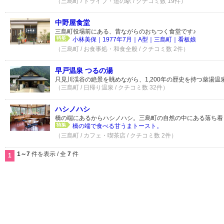
（三島町 / ドライブ・道の駅 / クチコミ数 19件）
中野屋食堂
三島町役場前にある、昔ながらのおちつく食堂です♪
小林美保｜1977年7月｜A型｜三島町｜看板娘
（三島町 / お食事処・和食全般 / クチコミ数 2件）
早戸温泉 つるの湯
只見川渓谷の絶景を眺めながら、1,200年の歴史を持つ薬湯温
（三島町 / 日帰り温泉 / クチコミ数 32件）
ハシノハシ
橋の端にあるからハシノハシ。三島町の自然の中にある落ち着
橋の端で食べる甘うまトースト。
（三島町 / カフェ・喫茶店 / クチコミ数 2件）
1～7
件を表示 / 全
7
件
1