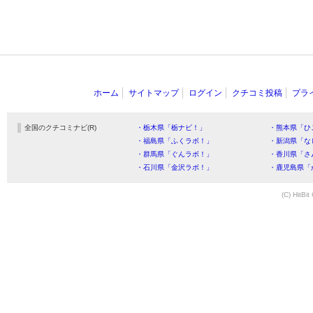
ホーム
サイトマップ
ログイン
クチコミ投稿
プラ
全国のクチコミナビ(R)
・栃木県「栃ナビ！」
・熊本県「ひ
・福島県「ふくラボ！」
・新潟県「な
・群馬県「ぐんラボ！」
・香川県「さ
・石川県「金沢ラボ！」
・鹿児島県「
(C) HitBit