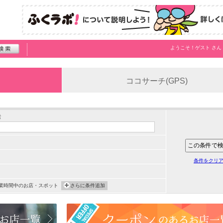
ようこそ！
ゲスト
さん
ココサーチ(GPS)
索
条件をクリ
業時間中のお店・スポット
さらに条件追加