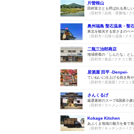
片曽根山
田村富士とも呼ばれる美しい
（田村市 / 自然・景勝地 / 
奥州福島 聖石温泉・聖
東北を観光する皆さまのベー
（田村市 / 日帰り温泉 / クチ
二瓶三治郎商店
地域密着の「しんたな」とし
（田村市 / 食品 / クチコミ数
居酒屋 田平 -Denpei-
ていねいに仕上げる焼き鳥や
（田村市 / 居酒屋 / クチコミ
さんくるげ
厳選素材のスープ&国産小麦
（田村市 / ラーメン / クチコ
Kokage Kitchen
あぶくま地域の魅力を食で発
（田村市 / キッチンカー / 