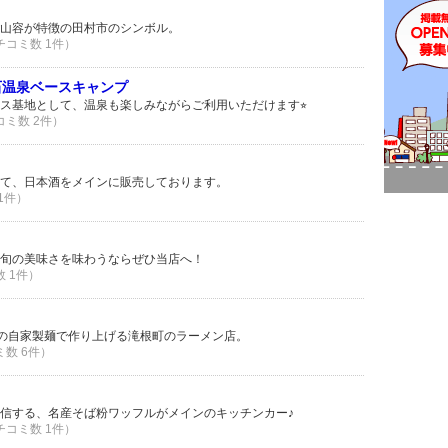
山容が特徴の田村市のシンボル。
クチコミ数 1件）
石温泉ベースキャンプ
ス基地として、温泉も楽しみながらご利用いただけます⭐︎
コミ数 2件）
て、日本酒をメインに販売しております。
 1件）
旬の美味さを味わうならぜひ当店へ！
数 1件）
の自家製麺で作り上げる滝根町のラーメン店。
ミ数 6件）
信する、名産そば粉ワッフルがメインのキッチンカー♪
クチコミ数 1件）