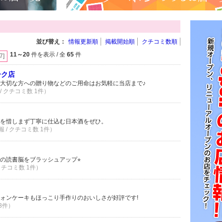
並び替え：
情報更新順
掲載開始順
クチコミ数順
11～20
件を表示 / 全
65
件
[7]
ーク店
大切な方への贈り物などのご用命はお気軽に当店まで♪
/ クチコミ数 1件）
を惜しまず丁寧に仕込む日本酒をぜひ。
 / クチコミ数 1件）
の読書脳をブラッシュアップ⭐︎
 クチコミ数 1件）
ォンケーキもほっこり手作りのおいしさが好評です!
 3件）