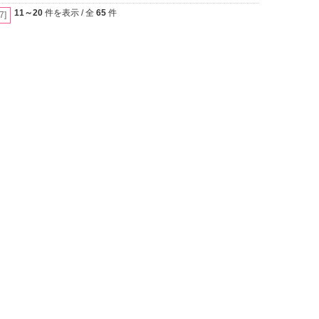
11～20
件を表示 / 全
65
件
[7]