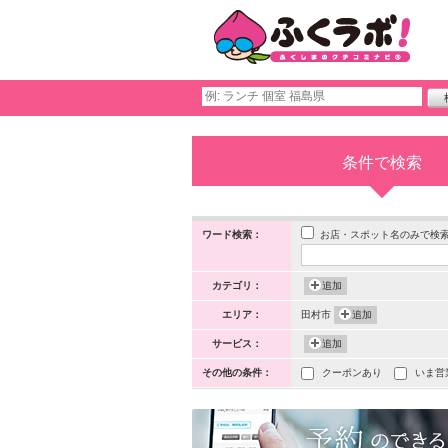
条件で検索
お店・スポット名のみで検
ワード検索：
カテゴリ：
追加
エリア：
田村市
追加
サービス：
追加
その他の条件：
クーポンあり
いま営