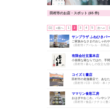
田村市のお店・スポット (65 件)
[1]
1
2
3
4
5
«前へ
次へ»
サンプラザ ふねひきパ
ご家族みなさまのおしゃれや
（田村市 / アパレル・衣料品 
有限会社玄葉本店
小規模な蔵ならではの、手間
（田村市 / 暮らしの役立ち情報
コイズミ書店
田村市の老舗書店で、あなた
（田村市 / CD・DVD・本 /
ママリン食彩工房
おはぎやおこわ、パンやシフ
（田村市 / 食品 / クチコミ数