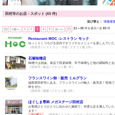
田村市のお店・スポット (65 件)
並び替え：
情報更
21～30
件を表示 / 全
65
件
[1]
1
2
3
4
5
[7]
«前へ
次へ»
Restaurant MOC -レストラン モック
ゆっくりくつろげる店内でオリジナルメニューを楽しんでいた
（田村市 / レストラン・洋食 / クチコミ数 1件）
石塚味噌店
味噌汁は勿論、単品で田楽味噌、辛子味噌など他の調味料と合
（田村市 / 食品 / クチコミ数 -件）
フランスワイン卸・販売 ミルグラン
福島県田村市にある、フランスワインの輸入・販売店！現地ワ
杯をぜひ。
（田村市 / 酒屋 / クチコミ数 1件）
ほぐしま専科 メガステージ田村店
お客様ひとりひとりに合わせた施術で、何度も足を運んでいた
ます！
（田村市 / エステ・リラク・アロマ / クチコミ数 