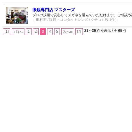
眼鏡専門店 マスターズ
プロの技術で安心してメガネを選んでいただけます。ご相談や
（田村市 / 眼鏡・コンタクトレンズ / クチコミ数 1件）
21～30
件を表示 / 全
65
件
[1]
1
2
3
4
5
[7]
«前へ
次へ»