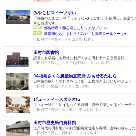
みやこじスイーツゆい
「都路のたまご」や「じゅうねん(えごま)」を使用し、安全で
するお店です。
都路特産！卵を楽しむリッチなプリン♪
濃厚卵から生まれた！みやこじ満喫ロールケーキ♥
（田村市 / 洋菓子 / クチコミ数 12件）
田村市図書館
読書にも学習にも気軽に利用できる田村市の公立図書館。
（田村市 / 暮らしの役立ち情報 / クチコミ数 1件）
JA福島さくら農産物直売所 ふぁせるたむら
田村市の採りたて野菜をはじめ、工房焼き上げピザやジェラー
（田村市 / 食品 / クチコミ数 13件）
ビューティースタジオfu
ママと一緒にキレイをつくる時間！親子で楽しめるビューティ
（田村市 / 教室・習い事 / クチコミ数 -件）
田村市歴史民俗資料館
江戸時代の田村地方の典型的農家住宅を再現。当時の暮らしに
（田村市 / 歴史・資料館 / クチコミ数 1件）