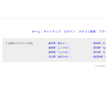
ホーム
サイトマップ
ログイン
クチコミ投稿
プラ
全国のクチコミナビ(R)
・栃木県「栃ナビ！」
・熊本県「ひ
・福島県「ふくラボ！」
・新潟県「な
・群馬県「ぐんラボ！」
・香川県「さ
・石川県「金沢ラボ！」
・鹿児島県「
(C) HitBit