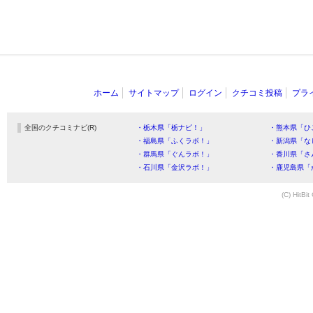
ホーム
サイトマップ
ログイン
クチコミ投稿
プラ
全国のクチコミナビ(R)
・栃木県「栃ナビ！」
・熊本県「ひ
・福島県「ふくラボ！」
・新潟県「な
・群馬県「ぐんラボ！」
・香川県「さ
・石川県「金沢ラボ！」
・鹿児島県「
(C) HitBit