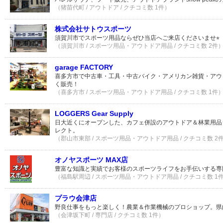
（猪苗代町 / アウトドア / クチコミ数 1件）
株式会社サトウスポーツ
須賀川市でスポーツ用品ならぜひ当店へご来店くださいませ⭐︎
（須賀川市 / スポーツ用品・アウトドア用品 / クチコミ数 2件
garage FACTORY
喜多方市で中古車・工具・中古バイク・アメリカン雑貨・アウ
く販売！
（喜多方市 / スポーツ用品・アウトドア用品 / クチコミ数 1件
LOGGERS Gear Supply
日大近くにオープンした、カフェ併設のアウトドア＆林業用品
レクト。
（郡山市東部 / スポーツ用品・アウトドア用品 / クチコミ数 2
オノヤスポーツ MAX店
豊富な知識と実績でお客様のスポーツライフをお手伝いする専
（福島駅周辺 / スポーツ用品・アウトドア用品 / クチコミ数 1
プラウ会津店
野良仕事をもっと楽しく！農業＆作業機械のプロショップ。県
（会津坂下町 / 専門店 / クチコミ数 1件）