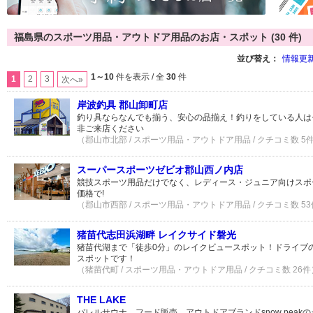
福島県のスポーツ用品・アウトドア用品のお店・スポット (30 件)
並び替え：
情報更
1～10
件を表示 / 全
30
件
1
2
3
次へ»
岸波釣具 郡山卸町店
釣り具ならなんでも揃う、安心の品揃え！釣りをしている人は
非ご来店ください
（郡山市北部 / スポーツ用品・アウトドア用品 / クチコミ数 5
スーパースポーツゼビオ郡山西ノ内店
競技スポーツ用品だけでなく、レディース・ジュニア向けスポ
価格で!
（郡山市西部 / スポーツ用品・アウトドア用品 / クチコミ数 5
猪苗代志田浜湖畔 レイクサイド磐光
猪苗代湖まで「徒歩0分」のレイクビュースポット！ドライブ
スポットです！
（猪苗代町 / スポーツ用品・アウトドア用品 / クチコミ数 26件
THE LAKE
バレルサウナ、フード販売、アウトドアブランドsnow peak