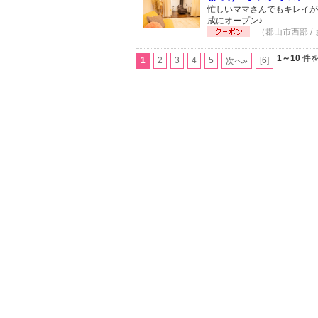
忙しいママさんでもキレイが
成にオープン♪
（郡山市西部 / 
1～10
件を
1
2
3
4
5
[6]
次へ»