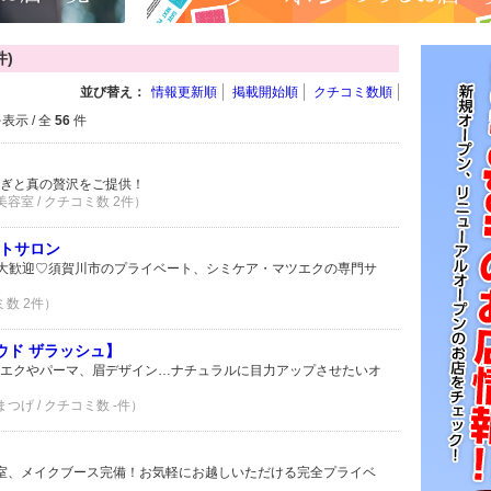
件)
並び替え：
情報更新順
掲載開始順
クチコミ数順
表示 / 全
56
件
ぎと真の贅沢をご提供！
美容室 / クチコミ数 2件）
ートサロン
大歓迎♡須賀川市のプライベート、シミケア・マツエクの専門サ
ミ数 2件）
クラウド ザラッシュ】
エクやパーマ、眉デザイン…ナチュラルに目力アップさせたいオ
まつげ / クチコミ数 -件）
室、メイクブース完備！お気軽にお越しいただける完全プライベ