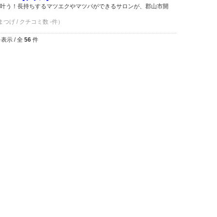
叶う！長持ちするマツエクやマツパができるサロンが、郡山市開
まつげ / クチコミ数 -件）
表示 / 全
56
件