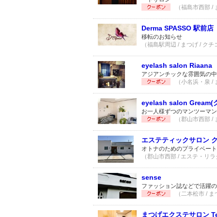
（福島市西部 / 
Derma SPASSO 駅前店
移転のお知らせ
（福島駅周辺 / まつげ / クチ
eyelash salon Riaana
アジアンチックな雰囲気の中
（小名浜・泉 / 
eyelash salon Grea
お一人様ずつのマンツーマン
（郡山市西部 / 
エステティックサロン 
オトナのためのプライベート
（郡山市西部 / エステ・リラ
sense
ファッション誌などで活躍の
（二本松市 / ま
まつげエクステサロン Te