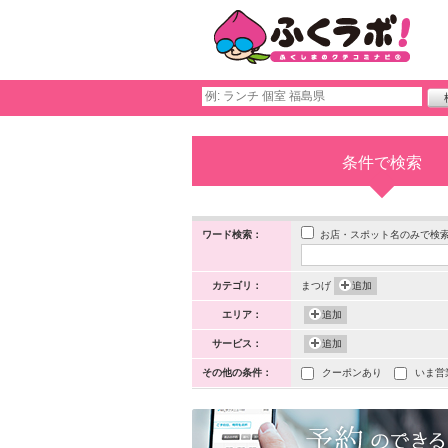
条件で検索
お店・スポット名のみで検
ワード検索：
カテゴリ：
まつげ
追加
エリア：
追加
サービス：
追加
その他の条件：
クーポンあり
いま営