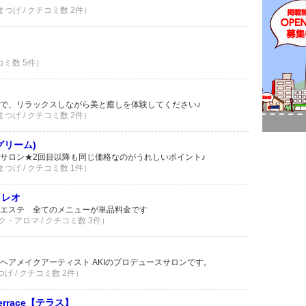
まつげ / クチコミ数 2件）
コミ数 5件）
で、リラックスしながら美と癒しを体験してください♪
まつげ / クチコミ数 2件）
m(グリーム)
サロン★2回目以降も同じ価格なのがうれしいポイント♪
まつげ / クチコミ数 1件）
クレオ
エステ 全てのメニューが単品料金です
ク・アロマ / クチコミ数 3件）
ヘアメイクアーティスト AKIのプロデュースサロンです。
つげ / クチコミ数 2件）
rrace【テラス】