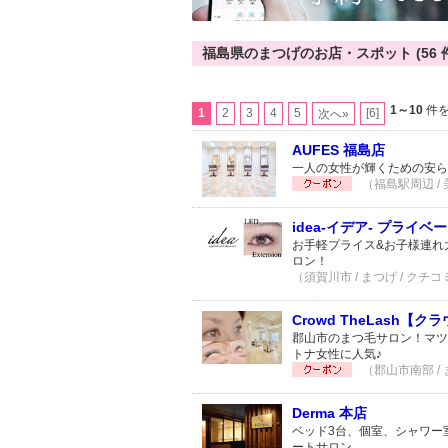
福島県のまつげのお店・スポット (56 
1～10
件を
1
2
3
4
5
[6]
次へ»
AUFES 福島店
一人の女性が輝くための安ら
（福島駅周辺 / 
idea-イデア- プライベ
お手軽プライス&お子様連れ
ロン！
（須賀川市 / まつげ / クチコ
Crowd TheLash【
郡山市のまつ毛サロン！マツ
トナ女性に人気♪
（郡山市南部 / 
Derma 本店
ベッド3台、個室、シャワー
ートサロン