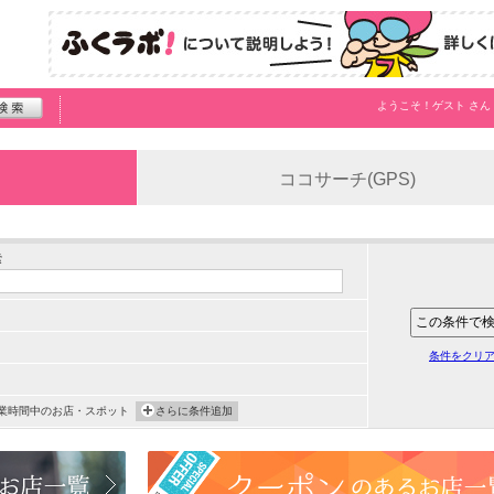
ようこそ！
ゲスト
さん
ココサーチ(GPS)
索
条件をクリ
業時間中のお店・スポット
さらに条件追加