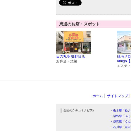
周辺のお店・スポット
日の丸亭 郷野目店
脱毛サロン
お弁当・惣菜
amig
エステ・
ホーム
サイトマップ
全国のクチコミナビ(R)
・栃木県「栃ナ
・福島県「ふく
・群馬県「ぐん
・石川県「金沢