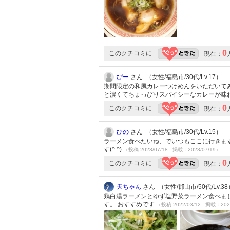
0
このクチコミに
現在：
ぴー
さん （女性/福島市/30代/Lv.17）
期間限定の和風カレーつけめんをいただいて
と濃くてちょっぴりスパイシーなカレーが味
0
このクチコミに
現在：
ひの
さん （女性/福島市/30代/Lv.15）
ラーメン食べたいね、でいつもここに行きま
す(^ ^)
（投稿:2023/07/18 掲載：2023/07/19）
0
このクチコミに
現在：
天ちゃん
さん （女性/郡山市/50代/Lv.38
鶏白湯ラーメンとゆず塩野菜ラーメン食べま
す。 おすすめです
（投稿:2022/03/12 掲載：202