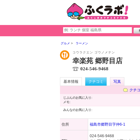
グルメ
ラーメン
コウラクエン ゴウノメテン
幸楽苑 郷野目店
024-546-9468
基本情報
クチコミ
写真
クチ
じぶんのお気に入り:
メモ:
みんなのお気に入り:
住所
福島市郷野目字仲6-1
024-546-9468