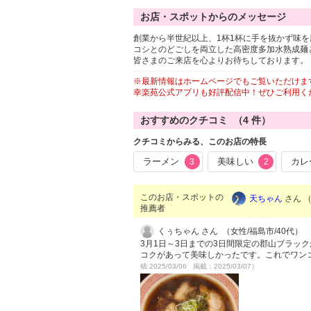
お店・スポットからのメッセージ
創業から半世紀以上、1杯1杯に手を抜かず味
コシとのどごしを両立した高密度多加水熟成麺
皆さまのご来店を心よりお待ちしております。
※最新情報はホームページでもご覧いただけま
幸楽苑公式アプリも好評配信中！ぜひご利用く
おすすめのクチコミ （
4
件）
クチコミからみる、このお店の特長
ラーメン
美味しい
カレ
3
2
このお店・スポットの
天ちゃん
さん （
推薦者
くぅちゃん さん （女性/福島市/40代）
3月1日～3日までの3日間限定の郡山ブラッ
コクがあって美味しかったです。これでワン
稿:2025/03/06 掲載：2025/03/07）