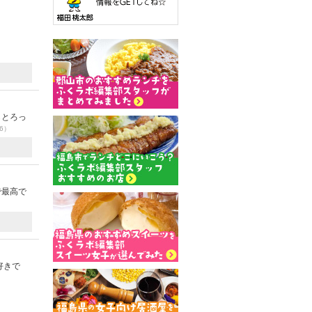
らとろっ
06）
で最高で
好きで