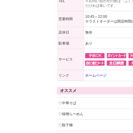
TEL
※お問い合わせの際は「ふく
だければ幸いです。
10:45～22:00
営業時間
※ラストオーダーは閉店時間
店休日
無休
駐車場
あり
サービス
リンク
ホームページ
オススメ
◇中華そば
◇味噌らーめん
◇餃子極