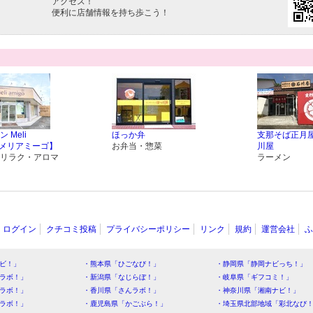
アクセス！
便利に店舗情報を持ち歩こう！
 Meli
ほっか弁
支那そば正月屋
o【メリアミーゴ】
お弁当・惣菜
川屋
リラク・アロマ
ラーメン
ログイン
クチコミ投稿
プライバシーポリシー
リンク
規約
運営会社
ふ
ビ！」
・熊本県「ひごなび！」
・静岡県「静岡ナビっち！」
ラボ！」
・新潟県「なじらぼ！」
・岐阜県「ギフコミ！」
ラボ！」
・香川県「さんラボ！」
・神奈川県「湘南ナビ！」
ラボ！」
・鹿児島県「かごぶら！」
・埼玉県北部地域「彩北なび