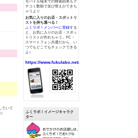
モバイル端末での検索結果もク
チコミ数順で並び替えができち
ゃうよ☆
お気に入りのお店・スポットリ
ストを持ち運べる！
ふくラボ！メンバーに登録
する
と、お気に入りのお店・スポッ
トリストが作れちゃう。PC・
スマートフォン共通だから、い
つでもどこでもチェックできる
よ♪
https://www.fukulabo.net/
していて
ふくラボ！イメージキャラク
投
ター