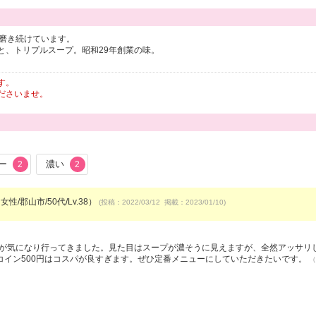
を磨き続けています。
と、トリプルスープ。昭和29年創業の味。
す。
ださいませ。
ー
濃い
2
2
女性/郡山市/50代/Lv.38）
(投稿：2022/03/12 掲載：2023/01/10)
クが気になり行ってきました。見た目はスープが濃そうに見えますが、全然アッサリ
コイン500円はコスパが良すぎます。ぜひ定番メニューにしていただきたいです。
（