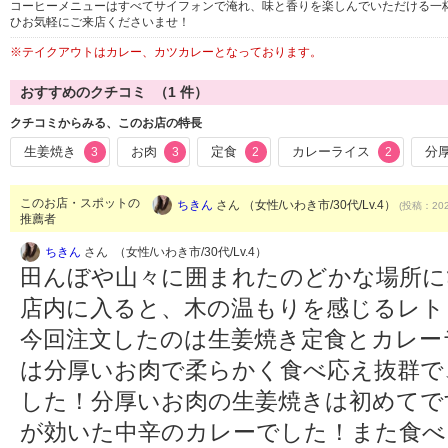
コーヒーメニューはすべてサイフォンで淹れ、味と香りを楽しんでいただける一
ひお気軽にご来店くださいませ！
※テイクアウトはカレー、カツカレーとなっております。
おすすめのクチコミ （
1
件）
クチコミからみる、このお店の特長
生姜焼き
お肉
定食
カレーライス
分
3
3
2
2
このお店・スポットの
ちきん
さん （女性/いわき市/30代/Lv.4）
(投稿：202
推薦者
ちきん
さん （女性/いわき市/30代/Lv.4）
田んぼや山々に囲まれたのどかな場所に
店内に入ると、木の温もりを感じるレト
今回注文したのは生姜焼き定食とカレー
は分厚いお肉で柔らかく食べ応え抜群で
した！分厚いお肉の生姜焼きは初めてで
が効いた中辛のカレーでした！また食