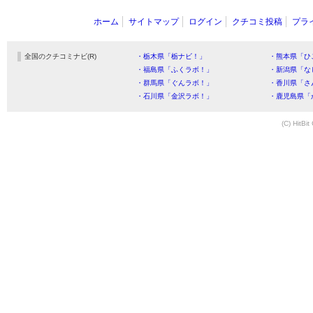
ホーム
サイトマップ
ログイン
クチコミ投稿
プラ
全国のクチコミナビ(R)
・栃木県「栃ナビ！」
・熊本県「ひ
・福島県「ふくラボ！」
・新潟県「な
・群馬県「ぐんラボ！」
・香川県「さ
・石川県「金沢ラボ！」
・鹿児島県「
(C) HitBit