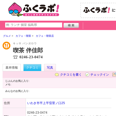
グルメ
カフェ・喫茶
カフェ・喫茶店
キッサ バンガロウ
喫茶 伴佳郎
0246-23-0474
基本情報
クチコミ
写真
クチコミを書く
チェックイン
じぶんのお気に入り:
メモ:
みんなのお気に入り:
住所
いわき市平上平窪菅ノ口25
0246-23-0474