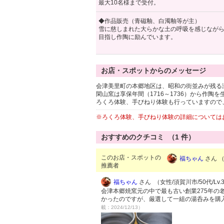
最大10名様まで受付。
◆作品販売（青磁釉、白濁釉等が主）
雪に慈しまれた大らかな土の呼吸を感じなが
目指し作陶に励んでいます。
お店・スポットからのメッセージ
会津美里町の本郷地区は、昭和の街並みが残る
閑山窯は享保年間（1716～1736）から作陶
ろくろ体験、手びねり体験も行っていますので
※ろくろ体験、手びねり体験の詳細については
おすすめのクチコミ （
1
件）
このお店・スポットの
福ちゃん
さん （
推薦者
福ちゃん
さん （女性/須賀川市/50代/Lv.
会津本郷焼窯元の中で最も古い創業275年の
かったのですが、厳選して一組の湯呑みを購
載：2024/12/13）