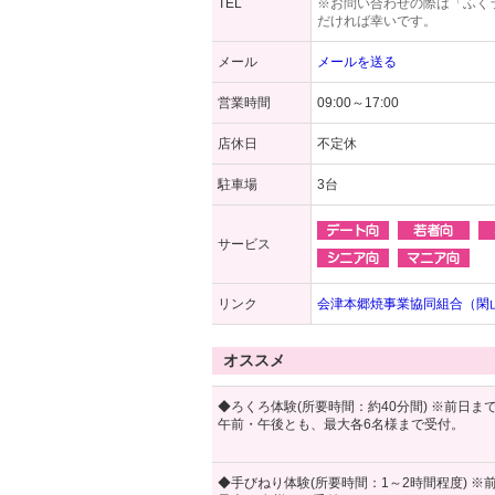
TEL
※お問い合わせの際は「ふく
だければ幸いです。
メール
メールを送る
営業時間
09:00～17:00
店休日
不定休
駐車場
3台
サービス
リンク
会津本郷焼事業協同組合（閑
オススメ
◆ろくろ体験(所要時間：約40分間) ※前日ま
午前・午後とも、最大各6名様まで受付。
◆手びねり体験(所要時間：1～2時間程度) ※