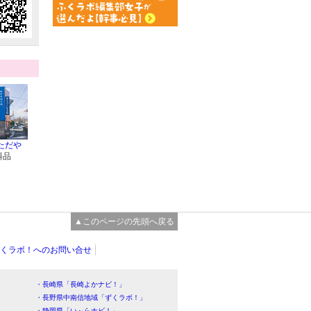
ただや
料品
▲このページの先頭へ戻る
くラボ！へのお問い合せ
・長崎県「長崎よかナビ！」
・長野県中南信地域「ずくラボ！」
・静岡県「い～らナビ！」