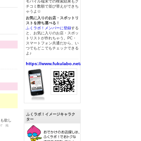
モバイル端末での検索結果もク
チコミ数順で並び替えができち
ゃうよ☆
お気に入りのお店・スポットリ
ストを持ち運べる！
ふくラボ！メンバーに登録
する
と、お気に入りのお店・スポッ
トリストが作れちゃう。PC・
スマートフォン共通だから、い
つでもどこでもチェックできる
よ♪
https://www.fukulabo.net/
ふくラボ！イメージキャラク
ター
れも欲し
/07 掲