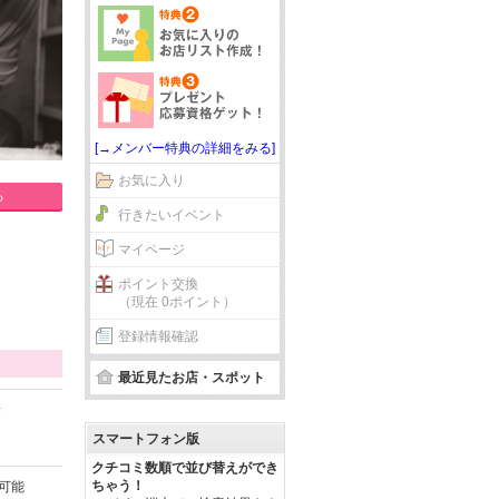
[→メンバー特典の詳細をみる]
お気に入り
る
行きたいイベント
マイページ
ポイント交換
（現在 0ポイント）
登録情報確認
最近見たお店・スポット
量
スマートフォン版
クチコミ数順で並び替えができ
ちゃう！
作可能