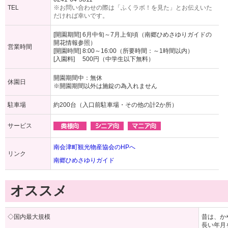
TEL
※お問い合わせの際は「ふくラボ！を見た」とお伝えいた
だければ幸いです。
[開園期間] 6月中旬～7月上旬頃（南郷ひめさゆりガイドの
開花情報参照）
営業時間
[開園時間] 8:00～16:00（所要時間：～1時間以内）
[入園料] 500円（中学生以下無料）
開園期間中：無休
休園日
※開園期間以外は施錠の為入れません
駐車場
約200台（入口前駐車場・その他の計2か所）
サービス
南会津町観光物産協会のHPへ
リンク
南郷ひめさゆりガイド
オススメ
◇国内最大規模
昔は、か
長い年月