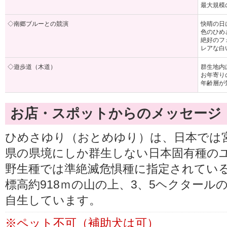
最大規模
◇南郷ブルーとの競演
快晴の日
色のひめ
絶好のフ
レアな白
◇遊歩道（木道）
群生地内
お年寄り
年齢層が
お店・スポットからのメッセージ
ひめさゆり（おとめゆり）は、日本では
県の県境にしか群生しない日本固有種の
野生種では準絶滅危惧種に指定されてい
標高約918ｍの山の上、3、5ヘクター
自生しています。
※ペット不可（補助犬は可）