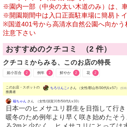
※園内一部（中央の太い木道のみ）は、
※開園期間中は入口正面駐車場に簡易ト
※国道401号から高清水自然公園へ向か
注意下さい
おすすめのクチコミ （
2
件）
クチコミからみる、このお店の特長
姫小百合
例年
鮮やか
花
2
2
2
2
このお店・スポットの
ちろりんこ♪
さん （女性/郡山市/30代/Lv.57）
(投稿
推薦者
福ちゃん
さん （女性/須賀川市/50代/Lv.33）
日本一のヒメサユリ群生を目指して行きま
暖冬のため例年より早く咲き始めたそう
ろ2mと少なく、ヒメサユリにとっては