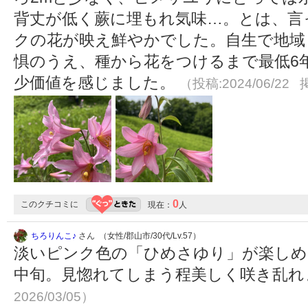
背丈が低く蕨に埋もれ気味…。とは、言
クの花が映え鮮やかでした。自生で地域
惧のうえ、種から花をつけるまで最低6
少価値を感じました。
（投稿:2024/06/22 
0
このクチコミに
現在：
人
ちろりんこ♪
さん （女性/郡山市/30代/Lv.57）
淡いピンク色の「ひめさゆり」が楽しめ
中旬。見惚れてしまう程美しく咲き乱
2026/03/05）