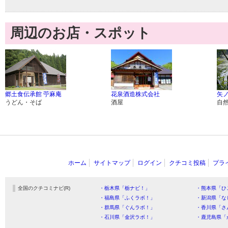
周辺のお店・スポット
郷土食伝承館 苧麻庵
花泉酒造株式会社
矢
うどん・そば
酒屋
自
ホーム
サイトマップ
ログイン
クチコミ投稿
プラ
全国のクチコミナビ(R)
・栃木県「栃ナビ！」
・熊本県「ひ
・福島県「ふくラボ！」
・新潟県「な
・群馬県「ぐんラボ！」
・香川県「さ
・石川県「金沢ラボ！」
・鹿児島県「