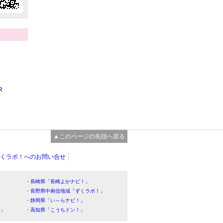
R
▲このページの先頭へ戻る
くラボ！へのお問い合せ
・長崎県「長崎よかナビ！」
・長野県中南信地域「ずくラボ！」
・静岡県「い～らナビ！」
！」
・高知県「こうちドン！」