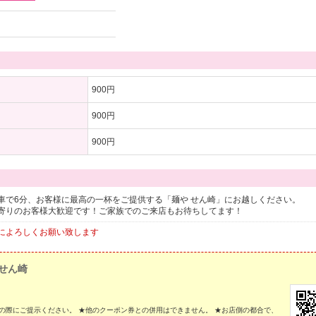
900円
900円
900円
車で6分、お客様に最高の一杯をご提供する「麺や せん崎」にお越しください。
寄りのお客様大歓迎です！ご家族でのご来店もお待ちしてます！
によろしくお願い致します
 せん崎
の際にご提示ください。 ★他のクーポン券との併用はできません。 ★お店側の都合で、