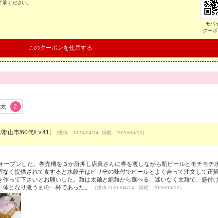
了承ください。
モバ
クーポ
このクーポンを使用する
太
2
郡山市/60代/Lv.41）
(投稿：2026/04/14 掲載：2026/06/12)
がオープンした。券売機を３か所押し店員さんに券を渡しながら瓶ビールとモチモチ
程なく提供されて食すると水餃子はピリ辛の味付でビールとよく合って注文して正
を作って下さいとお願いした。麺は太麺と細麺から選べる、迷いなく太麺で、盛付
一体となり激うまの一杯であった。
（投稿:2026/04/14 掲載：2026/06/12）