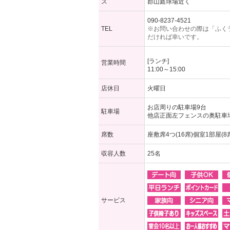
ス
⁡郡山庭球場近く
090-8237-4521
TEL
※お問い合わせの際は「ふく
だければ幸いです。
[ランチ]
営業時間
11:00～15:00
店休日
火曜日
お店周りの駐車場9台⁡
駐車場
⁡他店正面左フェンスの奥駐車
席数
座敷席4つ(16席)個室1部屋(8
収容人数
25名
サービス