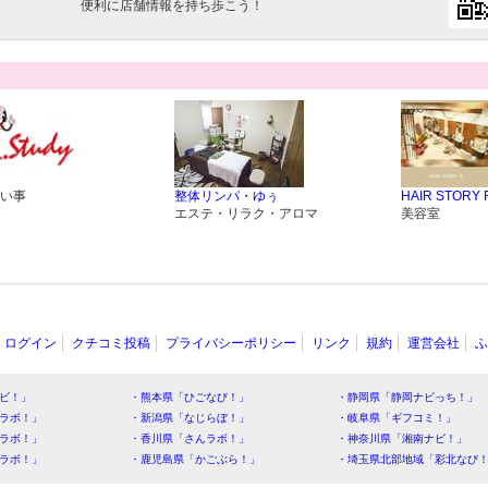
便利に店舗情報を持ち歩こう！
い事
整体リンパ・ゆぅ
HAIR STORY 
エステ・リラク・アロマ
美容室
ログイン
クチコミ投稿
プライバシーポリシー
リンク
規約
運営会社
ふ
ビ！」
・熊本県「ひごなび！」
・静岡県「静岡ナビっち！」
ラボ！」
・新潟県「なじらぼ！」
・岐阜県「ギフコミ！」
ラボ！」
・香川県「さんラボ！」
・神奈川県「湘南ナビ！」
ラボ！」
・鹿児島県「かごぶら！」
・埼玉県北部地域「彩北なび