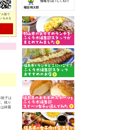
イル版で
ンをみる
水餃子は
解。残り
けは綺麗