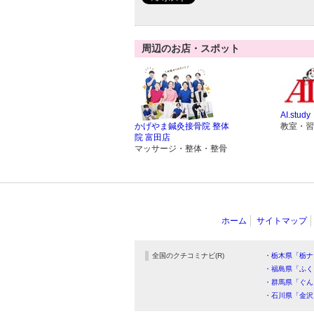
周辺のお店・スポット
AI.study
かげやま鍼灸接骨院 整体
教室・習
院 富田店
マッサージ・整体・整骨
ホーム
サイトマップ
全国のクチコミナビ(R)
・栃木県「栃ナ
・福島県「ふく
・群馬県「ぐん
・石川県「金沢