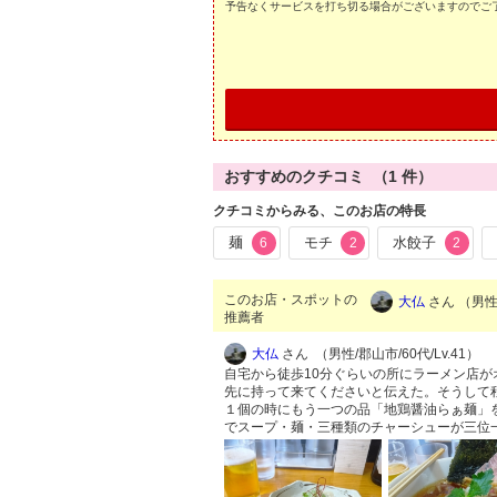
予告なくサービスを打ち切る場合がございますのでご
おすすめのクチコミ （
1
件）
クチコミからみる、このお店の特長
麺
モチ
水餃子
6
2
2
このお店・スポットの
大仏
さん （男性/
推薦者
大仏
さん （男性/郡山市/60代/Lv.41）
自宅から徒歩10分ぐらいの所にラーメン店
先に持って来てくださいと伝えた。そうして
１個の時にもう一つの品「地鶏醤油らぁ麺」
でスープ・麺・三種類のチャーシューが三位