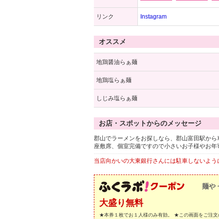
リンク
Instagram
オススメ
地鶏醤油らぁ麺
地鶏塩らぁ麺
しじみ塩らぁ麺
お店・スポットからのメッセージ
郡山でラーメンをお探しなら、郡山富田駅から
座敷席、個室完備ですので小さいお子様やお年
当店向かいの大東銀行さんには駐車しないよう
麺や
大盛り無料
★本券１枚でお１人様のみ有効。 ★この画面をご注文