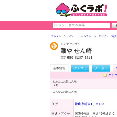
グルメ
ラーメン
カルチャー
デザイン・写真
メンヤセンザキ
麺や せん崎
090-8237-4521
基本情報
クチコミ
クーポン
クチ
じぶんのお気に入り:
メモ:
みんなのお気に入り:
住所
郡山市町東1丁目183
交通・アクセ
⁡国道4号線、国道49号線近く