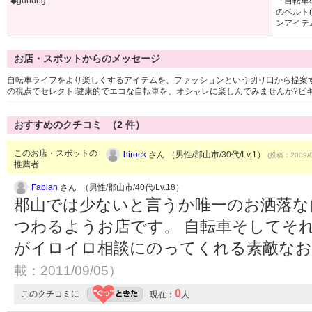
◆gunung
「自転車
のベルト
ンアイテ
お店・スポットからのメッセージ
自転車ライフをより楽しくするアイテムを、ファッションという切り口から提案
の視点でセレクト!健康的でエコな自転車を、オシャレに楽しんでみませんか?ビ
おすすめのクチコミ （
2
件）
このお店・スポットの
hirock
さん （男性/郡山市/30代/Lv.1）
(投稿：2009/0
推薦者
Fabian
さん （男性/郡山市/40代/Lv.18）
郡山では少ないと言うか唯一のお洒落な
つわるようお店です。 自転車そしてそ
がイロイロ相談にのってくれる素敵な
載：2011/09/05）
0
このクチコミに
現在：
人