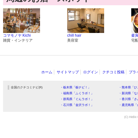
コマモノヤ Kichi
chill hair
釜寅
雑貨・インテリア
美容室
宅
ホーム
サイトマップ
ログイン
クチコミ投稿
プラ
全国のクチコミナビ(R)
・栃木県「栃ナビ！」
・熊本県「ひ
・福島県「ふくラボ！」
・新潟県「な
・群馬県「ぐんラボ！」
・香川県「さ
・石川県「金沢ラボ！」
・鹿児島県「
(C) HitBit