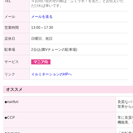
TEL
※お問い合わせの際は「ふくラボ！を見た」とお伝えいた
だければ幸いです。
メール
メールを送る
営業時間
13:00～17:30
店休日
日曜日、祝日
駐車場
2台(お隣Vチェーンの駐車場)
サービス
リンク
イルミネーションのHPへ
オススメ
◆narifuri
良質なバ
世界から
◆CCP
常に良質
機能美、