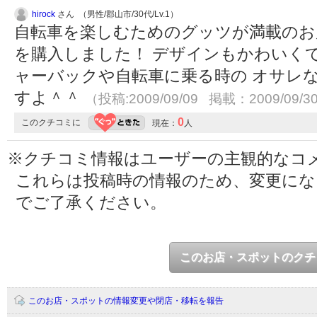
hirock
さん （男性/郡山市/30代/Lv.1）
自転車を楽しむためのグッツが満載のお
を購入しました！ デザインもかわいく
ャーバックや自転車に乗る時の オサレ
すよ＾＾
（投稿:2009/09/09 掲載：2009/09/3
0
このクチコミに
現在：
人
※クチコミ情報はユーザーの主観的なコ
これらは投稿時の情報のため、変更に
でご了承ください。
このお店・スポットのクチ
このお店・スポットの情報変更や閉店・移転を報告