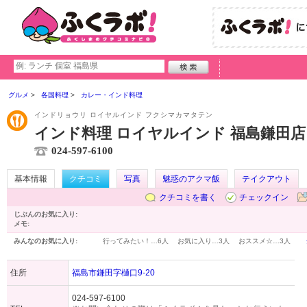
グルメ
各国料理
カレー・インド料理
インドリョウリ ロイヤルインド フクシマカマタテン
インド料理 ロイヤルインド 福島鎌田店
024-597-6100
基本情報
クチコミ
写真
魅惑のアクマ飯
テイクアウト
クチコミを書く
チェックイン
じぶんのお気に入り:
メモ:
みんなのお気に入り:
行ってみたい！…
6人
お気に入り…
3人
おススメ☆…
3人
住所
福島市鎌田字樋口9-20
024-597-6100