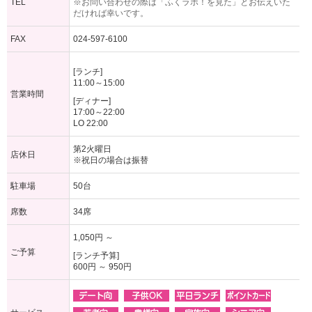
TEL
※お問い合わせの際は「ふくラボ！を見た」とお伝えいた
だければ幸いです。
FAX
024-597-6100
[ランチ]
11:00～15:00
営業時間
[ディナー]
17:00～22:00
LO 22:00
第2火曜日
店休日
※祝日の場合は振替
駐車場
50台
席数
34席
1,050円 ～
ご予算
[ランチ予算]
600円 ～ 950円