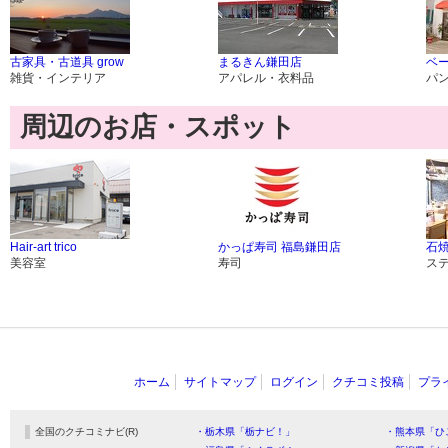
古家具・古道具 grow
まるきん鎌田店
ベー
雑貨・インテリア
アパレル・衣料品
パ
周辺のお店・スポット
Hair-art trico
かっぱ寿司 福島鎌田店
石
美容室
寿司
ス
ホーム
サイトマップ
ログイン
クチコミ投稿
プラ
全国のクチコミナビ(R)
・栃木県「栃ナビ！」
・熊本県「ひ