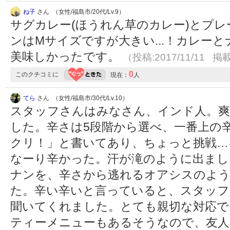
ね子
さん （女性/福島市/20代/Lv.9）
サグカレー(ほうれん草のカレー)とプ
ンはMサイズですが大きい...！カレー
美味しかったです。
（投稿:2017/11/11 掲載
0
このクチコミに
現在：
人
てら
さん （女性/福島市/30代/Lv.10）
スタッフさんはみなさん、インド人。爽
した。辛さは5段階から選べ、一番上の
クリ！」と書いてあり、ちょっと挑戦…
なーり辛かった。汗が滝のように出まし
ナンを、辛さから逃れるオアシスのよう
た。辛い辛いと言っていると、スタッフ
聞いてくれました。とても親切な対応で
ティーメニューもあるそうなので、友人