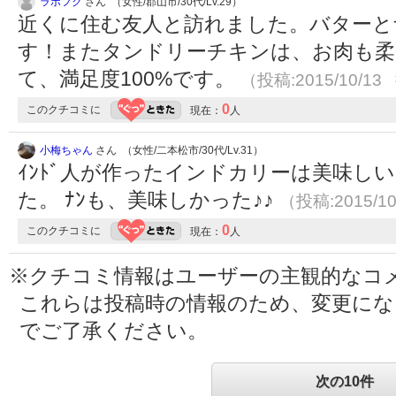
ラボフク
さん （女性/郡山市/30代/Lv.29）
近くに住む友人と訪れました。バターと
す！またタンドリーチキンは、お肉も
て、満足度100%です。
（投稿:2015/10/13
0
このクチコミに
現在：
人
小梅ちゃん
さん （女性/二本松市/30代/Lv.31）
ｲﾝﾄﾞ人が作ったインドカリーは美味しい
た。 ﾅﾝも、美味しかった♪♪
（投稿:2015/1
0
このクチコミに
現在：
人
※クチコミ情報はユーザーの主観的なコ
これらは投稿時の情報のため、変更に
でご了承ください。
次の10件