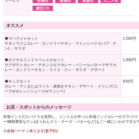
サービス
オススメ
◆マハラジャセット
1,560円
チキンマクニカレー・タンドリーチキン・マトンシークカバブ・ナ
ンL・サラダ
◆ロイヤルインドスペシャルセット
1,990円
サグポテトカレー・チキンコルマカレー・パニールバターマサラカ
レー・タンドリーチキン・ライス・ナン・サラダ・デザート
◆キッズセット
830円
カレー・ナンまたはライス・炭焼きチキン・デザート・ドリンク(コ
ーラorオレンジジュースorラッシー)
お店・スポットからのメッセージ
本場インドのスパイスを使用し、インド人が作った本場インドカレーがズラリ!
ー!種類豊富なナン(ほうれんそう・チーズ・バターなど)もご一緒にいかがですか
※各種パーティ承ります(要予約)