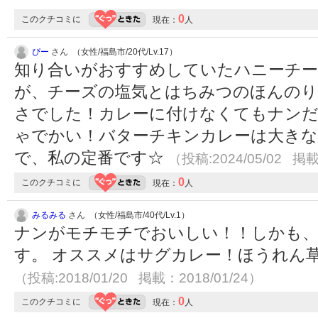
0
このクチコミに
現在：
人
ぴー
さん （女性/福島市/20代/Lv.17）
知り合いがおすすめしていたハニーチ
が、チーズの塩気とはちみつのほんの
さでした！カレーに付けなくてもナン
ゃでかい！バターチキンカレーは大き
で、私の定番です☆
（投稿:2024/05/02 掲載
0
このクチコミに
現在：
人
みるみる
さん （女性/福島市/40代/Lv.1）
ナンがモチモチでおいしい！！しかも
す。 オススメはサグカレー！ほうれん
（投稿:2018/01/20 掲載：2018/01/24）
0
このクチコミに
現在：
人