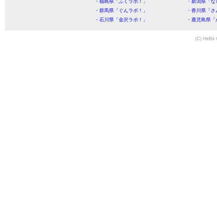
・福島県「ふくラボ！」
・新潟県「な
・群馬県「ぐんラボ！」
・香川県「さ
・石川県「金沢ラボ！」
・鹿児島県「
(C) HitBit