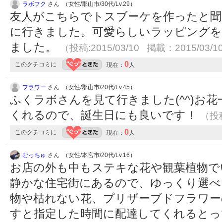
ラボフク
さん （女性/郡山市/30代/Lv.29）
友人がこちらでトスブーケを作ったと聞
に行きました。可愛らしいラッピングを
ました。
（投稿:2015/03/10 掲載：2015/03/1
0
このクチコミに
現在：
人
フラワー
さん （女性/郡山市/20代/Lv.45）
ふくラボさんを見て行きました(^^)お
くれるので、誕生日にも良いです！
（投稿
0
このクチコミに
現在：
人
むっちゅ
さん （女性/本宮市/20代/Lv.16）
お店の外も中もステキな花や観葉植物で
静かな住宅街にあるので、ゆっくり選べ
物や枯れない花、プリザーブドフラワー
すと指定した時間に配達してくれると