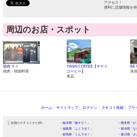
アクセス！
便利に店舗情報を持
周辺のお店・スポット
焼肉 十々
YANAI COFFEE【ヤナイ
BE
焼肉・韓国料理
コーヒー】
美
食品
ホーム
サイトマップ
ログイン
クチコミ投稿
プラ
全国のクチコミナビ(R)
・栃木県「栃ナビ！」
・熊本県「ひ
・福島県「ふくラボ！」
・新潟県「な
・群馬県「ぐんラボ！」
・香川県「さ