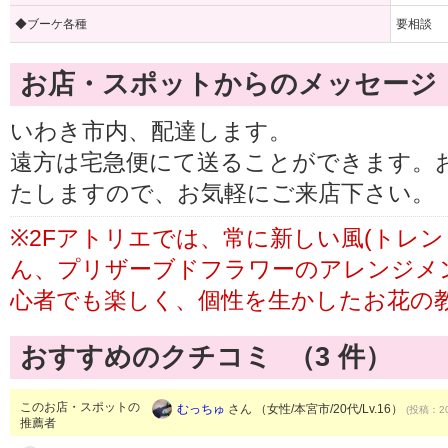
◆ブーケ各種
要相談
お店・スポットからのメッセージ
いわき市内、配達します。
遠方は宅急便にて送ることができます。
たしますので、お気軽にご来店下さい。
※2Fアトリエでは、常に新しい風(トレ
ん、プリザーブドフラワーのアレンジメ
心者でも楽しく、個性を生かしたお花の
おすすめのクチコミ （
3
件）
このお店・スポットの
むっちゅ
さん （女性/本宮市/20代/Lv.16）
(投稿：20
推薦者