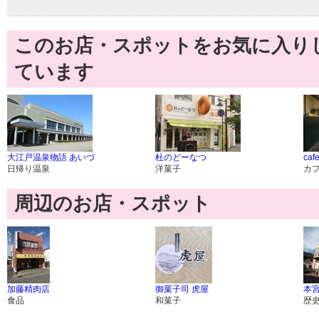
このお店・スポットをお気に入り
ています
大江戸温泉物語 あいづ
杜のどーなつ
cafe
日帰り温泉
洋菓子
カ
周辺のお店・スポット
加藤精肉店
御菓子司 虎屋
本
食品
和菓子
歴