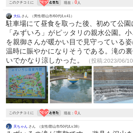
0
このクチコミに
現在：
人
大仏
さん （男性/郡山市/60代/Lv.41）
駐車場にて昼食を取った後、初めて公園
「みずいろ」がピッタリの親水公園。小
を親御さんが暖かい目で見守っている姿
温時に賑やかになりそうである。滝の裏
いでかなり涼しかった。
（投稿:2023/06/1
0
このクチコミに
現在：
人
天ちゃん
さん （女性/郡山市/50代/Lv.38）