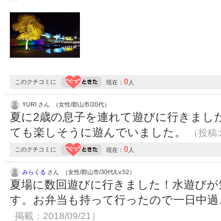
0
このクチコミに
現在：
人
YURI さん （女性/郡山市/20代）
夏に2歳の息子を連れて遊びに行きまし
ても楽しそうに遊んでいました。
（投稿:2
0
このクチコミに
現在：
人
みらくる
さん （女性/郡山市/30代/Lv.52）
夏場に数回遊びに行きました！水遊びが
す。お弁当も持って行ったので一日中
掲載：2018/09/21）