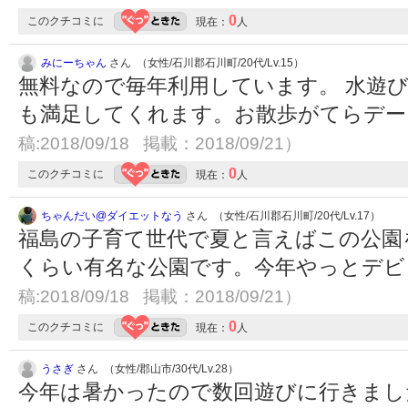
0
このクチコミに
現在：
人
みにーちゃん
さん （女性/石川郡石川町/20代/Lv.15）
無料なので毎年利用しています。 水遊
も満足してくれます。お散歩がてらデ
稿:2018/09/18 掲載：2018/09/21）
0
このクチコミに
現在：
人
ちゃんだい@ダイエットなう
さん （女性/石川郡石川町/20代/Lv.17）
福島の子育て世代で夏と言えばこの公園
くらい有名な公園です。今年やっとデ
稿:2018/09/18 掲載：2018/09/21）
0
このクチコミに
現在：
人
うさぎ
さん （女性/郡山市/30代/Lv.28）
今年は暑かったので数回遊びに行きまし