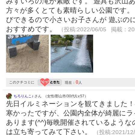
みずいろの滝が素敵です。 遊具も沢山
方々が多くとても素晴らしい公園です。
びできるので小さいお子さんが 遊ぶの
おすすめです。
（投稿:2022/06/05 掲載：202
0
このクチコミに
現在：
人
ちろりんこ♪
さん （女性/郡山市/30代/Lv.57）
先日イルミネーションを観てきました！
寒かったですが、公園内全体が綺麗にラ
あります(^^)毎晩開催されているよう
は立ち寄ってみて下さい。
（投稿:2021/12