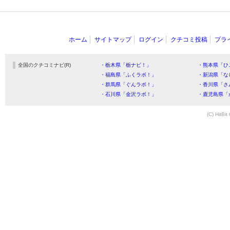
ホーム
サイトマップ
ログイン
クチコミ投稿
プラ
全国のクチコミナビ(R)
・栃木県「栃ナビ！」
・熊本県「ひ
・福島県「ふくラボ！」
・新潟県「な
・群馬県「ぐんラボ！」
・香川県「さ
・石川県「金沢ラボ！」
・鹿児島県「
(C) HitBit