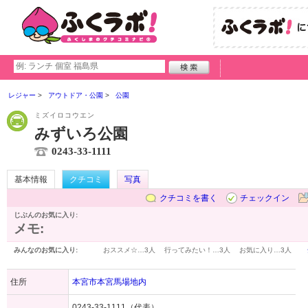
レジャー
アウトドア・公園
公園
ミズイロコウエン
みずいろ公園
0243-33-1111
基本情報
クチコミ
写真
クチコミを書く
チェックイン
じぶんのお気に入り:
メモ:
みんなのお気に入り:
おススメ☆…
3人
行ってみたい！…
3人
お気に入り…
3人
住所
本宮市本宮馬場地内
0243-33-1111（代表）