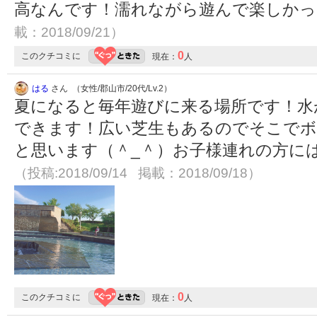
高なんです！濡れながら遊んで楽しか
載：2018/09/21）
0
このクチコミに
現在：
人
はる
さん （女性/郡山市/20代/Lv.2）
夏になると毎年遊びに来る場所です！水
できます！広い芝生もあるのでそこで
と思います（＾_＾）お子様連れの方に
（投稿:2018/09/14 掲載：2018/09/18）
0
このクチコミに
現在：
人