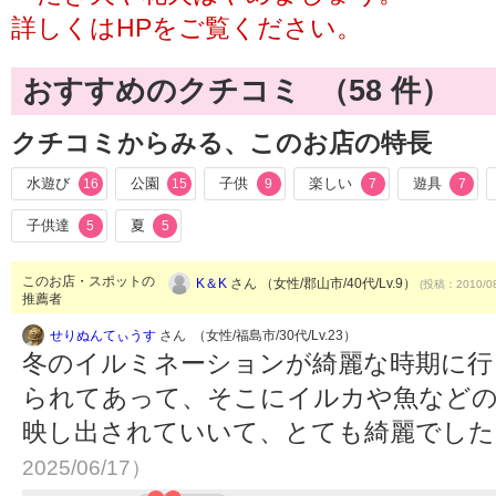
詳しくはHPをご覧ください。
おすすめのクチコミ （
58
件）
クチコミからみる、このお店の特長
水遊び
公園
子供
楽しい
遊具
16
15
9
7
7
子供達
夏
5
5
このお店・スポットの
K＆K
さん （女性/郡山市/40代/Lv.9）
(投稿：2010/08
推薦者
せりぬんてぃうす
さん （女性/福島市/30代/Lv.23）
冬のイルミネーションが綺麗な時期に行
られてあって、そこにイルカや魚などの
映し出されていいて、とても綺麗でし
2025/06/17）