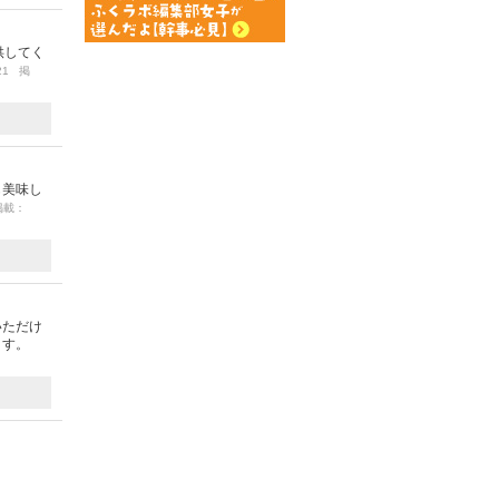
供してく
/21 掲
も美味し
 掲載：
いただけ
ます。