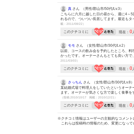
真
さん （男性/郡山市/50代/Lv.3）
こちらに六月に越した日の昼から、週に4～
れるので、ついつい長居してます。最近もタ
載：2011/08/22）
0
このクチコミに
現在：
モモ
さん （女性/郡山市/30代/Lv.2）
以前、コースの飲み会を予約したところ、料
かったです。オーナーさんもとても良い方で
2011/03/03）
0
このクチコミに
現在：
さっちん
さん （女性/郡山市/30代/Lv.8
某結婚式場で料理人をしていたというオーナ
ます。オーナーが気さくな方で楽しく食事を
（投稿:2010/10/17 掲載：2010/12/21）
0
このクチコミに
現在：
※クチコミ情報はユーザーの主観的なコメント
これらは投稿時の情報のため、変更になって