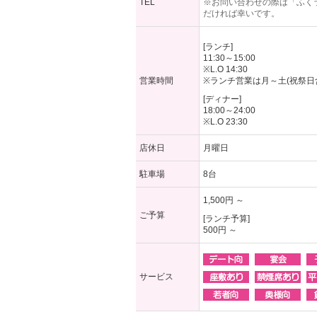
TEL
※お問い合わせの際は「ふく
だければ幸いです。
[ランチ]
11:30～15:00
※L.O 14:30
営業時間
※ランチ営業は月～土(祝祭日
[ディナー]
18:00～24:00
※L.O 23:30
店休日
月曜日
駐車場
8台
1,500円 ～
ご予算
[ランチ予算]
500円 ～
サービス