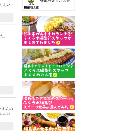
ありおい
した。
のれんの
/11/28