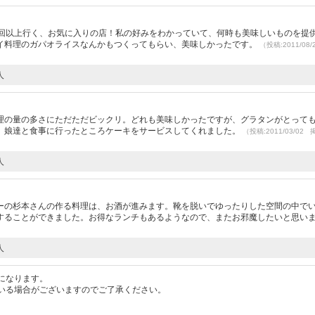
5回以上行く、お気に入りの店！私の好みをわかっていて、何時も美味しいものを提
イ料理のガパオライスなんかもつくってもらい、美味しかったです。
（投稿:2011/08
人
理の量の多さにただただビックリ。どれも美味しかったですが、グラタンがとって
、娘達と食事に行ったところケーキをサービスしてくれました。
（投稿:2011/03/02
人
）
ーの杉本さんの作る料理は、お酒が進みます。靴を脱いでゆったりした空間の中で
することができました。お得なランチもあるようなので、またお邪魔したいと思い
人
になります。
いる場合がございますのでご了承ください。