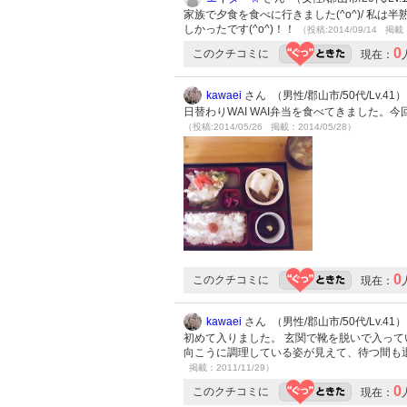
家族で夕食を食べに行きました(^o^)/ 私
しかったです(^o^)！！
（投稿:2014/09/14 掲載：
0
このクチコミに
現在：
kawaei
さん （男性/郡山市/50代/Lv.41）
日替わりWAI WAI弁当を食べてきました
（投稿:2014/05/26 掲載：2014/05/28）
0
このクチコミに
現在：
kawaei
さん （男性/郡山市/50代/Lv.41）
初めて入りました。 玄関で靴を脱いで入って
向こうに調理している姿が見えて、待つ間も
掲載：2011/11/29）
0
このクチコミに
現在：