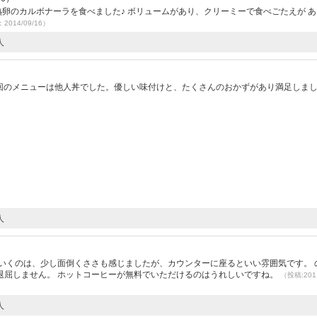
は半熟卵のカルボナーラを食べました♪ ボリュームがあり、クリーミーで食べごたえが 
2014/09/16）
人
。今回のメニューは他人丼でした。優しい味付けと、たくさんのおかずがあり満足しま
人
いくのは、少し面倒くささも感じましたが、カウンターに座るといい雰囲気です。 
退屈しません。 ホットコーヒーが無料でいただけるのはうれしいですね。
（投稿:2011
人