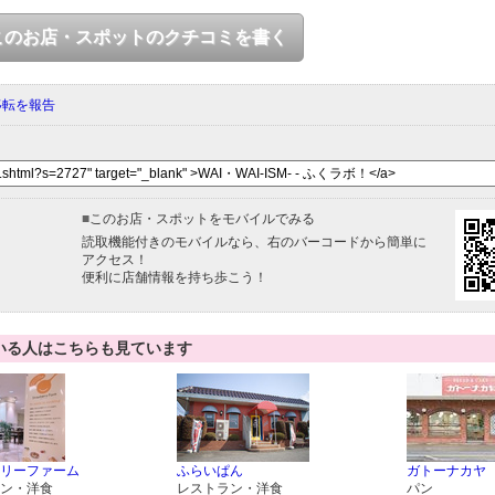
このお店・スポットのクチコミを書く
移転を報告
■
このお店・スポットをモバイルでみる
読取機能付きのモバイルなら、右のバーコードから簡単に
アクセス！
便利に店舗情報を持ち歩こう！
いる人はこちらも見ています
リーファーム
ふらいぱん
ガトーナカヤ
ン・洋食
レストラン・洋食
パン