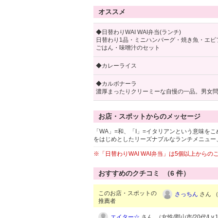
オススメ
◆日替わりWAI WAI弁当(ランチ)
日替わり1品・ミニハンバーグ・焼き魚・エビ
ごはん・味噌汁のセット
◆カレーライス
◆カルボナーラ
濃厚まったりクリーミーな自慢の一品。男女
お店・スポットからのメッセージ
「WA」=和、「I」=イタリアンという意味をこ
をはじめとしたリーズナブルなランチメニュー
※「日替わりWAI WAI弁当」は5個以上から
おすすめのクチコミ （
6
件）
このお店・スポットの
さっちん
さん （
推薦者
エイター☆
さん （女性/郡山市/20代/Lv.