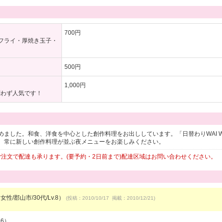
700円
フライ・厚焼き玉子・
500円
1,000円
問わず人気です！
めました。和食、洋食を中心とした創作料理をお出ししています。「日替わりWAI W
、常に新しい創作料理が並ぶ夜メニューをお楽しみください。
のご注文で配達も承ります。(要予約・2日前まで)配達区域はお問い合わせください。
女性/郡山市/30代/Lv.8）
(投稿：2010/10/17 掲載：2010/12/21)
16）