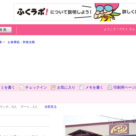
ようこそ！
ゲスト
さん
食
お食事処・和食全般
コミを書く
チェックイン
お気に入り
メモを書く
印刷用ページ
ランチ…
5人
デート…
2人
全部見る