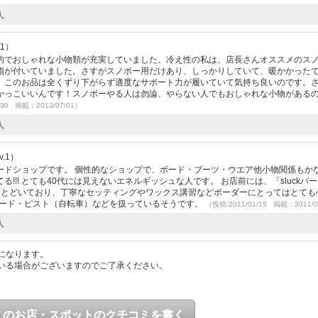
人
41）
的でおしゃれな小物類が充実していました。冷え性の私は、店長さんオススメのス
指が付いていました。さすがスノボー用だけあり、しっかりしていて、暖かかった
、このお品は全くずり下がらず適度なサポート力が履いていて気持ち良いのです。
かっこいいんです！スノボーやる人は勿論、やらない人でもおしゃれな小物がある
/30 掲載：2013/07/01）
人
.1）
ードショップです。 個性的なショップで、ボード・ブーツ・ウエア他小物関係もか
!!! とても40代には見えないエネルギッシュな人です。 お店前には、「sluckパ
ゆきとどいており、丁寧なセッティングやワックス講習などボーダーにとってはとても
トボード・ピスト（自転車）などを扱っているそうです。
（投稿:2011/01/15 掲載：2011/0
人
になります。
いる場合がございますのでご了承ください。
このお店・スポットのクチコミを書く