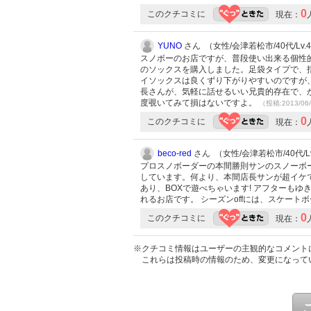
0
このクチコミに
現在：
YUNO
さん （女性/会津若松市/40代/Lv.
スノボーのお店ですが、普段使い出来る個性
のソックスを購入しました。足袋タイプで、
イソックスは良くずり下がりやすいのですが
長さんが、気軽に話せるいい兄貴的存在で、
度覗いてみて損はないですよ。
（投稿:2013/06
0
このクチコミに
現在：
beco-red
さん （女性/会津若松市/40代/Lv
プロスノボーダーの本間勝則サンのスノーボ
しています。何より、本間店長サンが超イケてる
あり、BOXで遊べちゃいます! アフターも
れるお店です。 シーズンoffには、スケー
0
このクチコミに
現在：
※クチコミ情報はユーザーの主観的なコメント
これらは投稿時の情報のため、変更になって