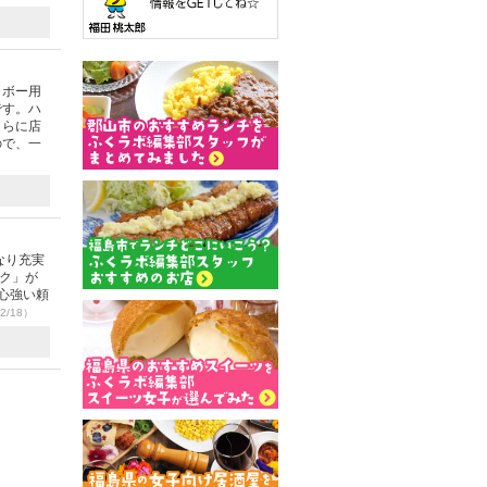
ノボー用
です。ハ
さらに店
ので、一
なり充実
ーク」が
心強い頼
2/18）