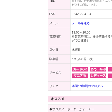
TEL
※お問い合わせの際は「ふく
だければ幸いです。
FAX
0242-29-4104
メール
メールを送る
13:00～20:00
営業時間
※営業時間は、多少前後する
グでご連絡）
店休日
水曜日
駐車場
5台(店の前・横)
サービス
リンク
本間ani勝則のブログへ
オススメ
◆プロスノーボーダーがオーナー