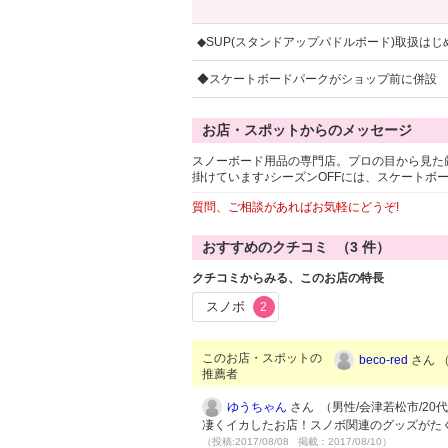
◆SUP(スタンドアップパドルボード)取扱は
◆スケートボードパークがショップ前に併設
お店・スポットからのメッセージ
スノーボード用品の専門店。プロの目から見た
掛けています♪シーズンOFFには、スケートボ
質問、ご相談があればお気軽にどうぞ!
おすすめのクチコミ （
3
件）
クチコミからみる、このお店の特長
スノボ
2
このお店・スポットの
beco-red
さん （
推薦者
ゆうちゃん
さん （男性/会津若松市/20代/L
凄くイカしたお店！スノボ関連のグッズがた
（投稿:2017/08/08 掲載：2017/08/10）