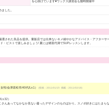
を心掛けています♥ワックス講習会も随時開催中
じめました。
厳選された良品を提供。量販店では出来ないキメ細やかなアドバイス・アフターサ
ード・ピストで楽しみましょう! 夏には猪苗代湖でSUPレッスンします。
女性/会津若松市/40代/Lv.1）
(投稿：2011/01/15 掲載：2011/02/18)
v.32）
くさんあってなかなか見ない凝ったデザインのものばかり。スノボ好きにはたまら