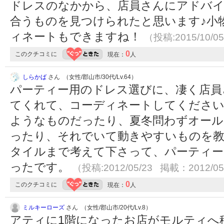
ドレスのなかから、店員さんにアドバイ
合うものを見つけられたと思います♪小
ィネートもできますね！
（投稿:2015/10/0
0
このクチコミに
現在：
人
しらかば
さん （女性/郡山市/30代/Lv.64）
パーティー用のドレス選びに、凄く店員
てくれて、コーディネートしてください
ようなものだったり、夏冬問わずオール
ったり、それでいて動きやすいものを
タイルまで考えて下さって、パーティー
ったです。
（投稿:2012/05/23 掲載：2012/05
0
このクチコミに
現在：
人
ミルキーローズ
さん （女性/郡山市/20代/Lv.8）
アティに1階になったお店がモルティへ