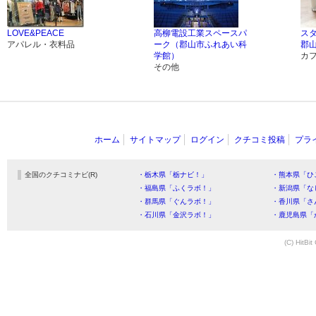
LOVE&PEACE
高柳電設工業スペースパ
ス
アパレル・衣料品
ーク（郡山市ふれあい科
郡
学館）
カ
その他
ホーム
サイトマップ
ログイン
クチコミ投稿
プラ
全国のクチコミナビ(R)
・栃木県「栃ナビ！」
・熊本県「ひ
・福島県「ふくラボ！」
・新潟県「な
・群馬県「ぐんラボ！」
・香川県「さ
・石川県「金沢ラボ！」
・鹿児島県「
(C) HitBit