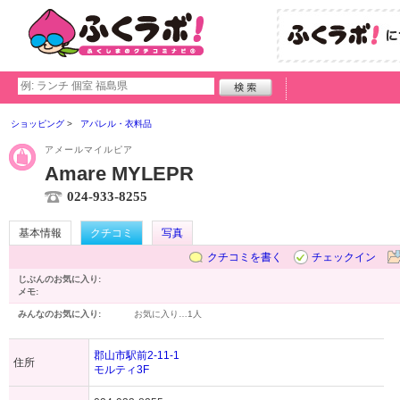
ショッピング
アパレル・衣料品
アメールマイルピア
Amare MYLEPR
024-933-8255
基本情報
クチコミ
写真
クチコミを書く
チェックイン
じぶんのお気に入り:
メモ:
みんなのお気に入り:
お気に入り…
1人
郡山市駅前2-11-1
住所
モルティ3F