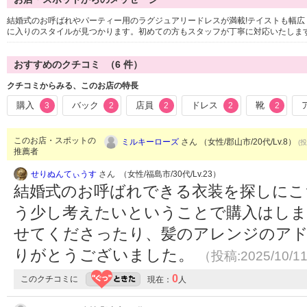
結婚式のお呼ばれやパーティー用のラグジュアリードレスが満載!テイストも幅
に入りのスタイルが見つかります。初めての方もスタッフが丁寧に対応いたしま
おすすめのクチコミ （
6
件）
クチコミからみる、このお店の特長
購入
バック
店員
ドレス
靴
3
2
2
2
2
このお店・スポットの
ミルキーローズ
さん （女性/郡山市/20代/Lv.8）
(投
推薦者
せりぬんてぃうす
さん （女性/福島市/30代/Lv.23）
結婚式のお呼ばれできる衣装を探しにこ
う少し考えたいということで購入はしま
せてくださったり、髪のアレンジのア
りがとうございました。
（投稿:2025/10/1
0
このクチコミに
現在：
人